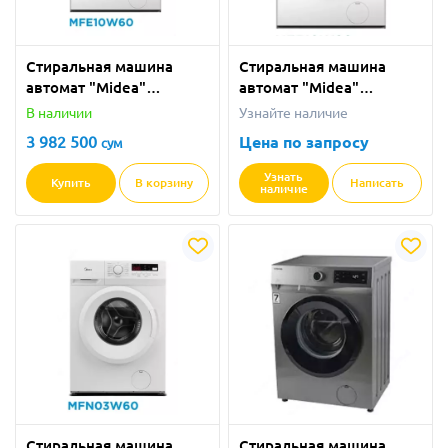
Стиральная машина
Стиральная машина
автомат "Midea"
автомат "Midea"
MFE10W60 (Белая) 6 кг
MFE10W60 (Серая) 6 кг
В наличии
Узнайте наличие
3 982 500
Цена по запросу
сум
Узнать
Купить
В корзину
Написать
наличие
Стиральная машина
Стиральная машина