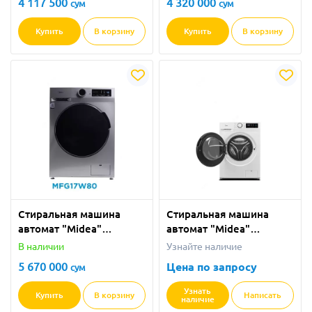
4 117 500
4 320 000
сум
сум
Купить
В корзину
Купить
В корзину
Стиральная машина
Стиральная машина
автомат "Midea"
автомат "Midea"
MFG17W80 (Серая) 8 кг
MFG17W80 (Белая) 8 кг
В наличии
Узнайте наличие
5 670 000
Цена по запросу
сум
Узнать
Купить
В корзину
Написать
наличие