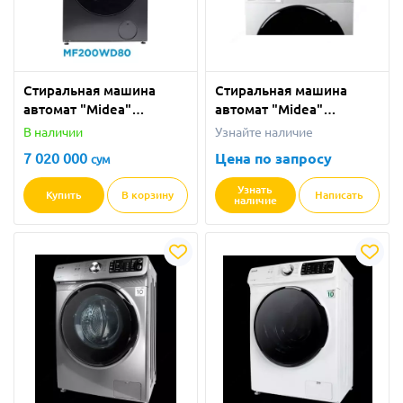
Стиральная машина
Стиральная машина
автомат "Midea"
автомат "Midea"
MF200WD80 (Серая) 8/6
MF200WD80 (Белая) 8/6
В наличии
Узнайте наличие
кг
кг
7 020 000
Цена по запросу
сум
Узнать
Купить
В корзину
Написать
наличие