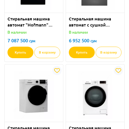
Стиральная машина
Стиральная машина
автомат "Hofmann"
автомат с сушкой
WM814АSBK/HF
"Hofmann" НWD816TS
В наличии
В наличии
(Черная) 8 кг
(Серая) 8 кг
7 087 500
6 952 500
сум
сум
Купить
В корзину
Купить
В корзину
Стиральная машина
Стиральная машина