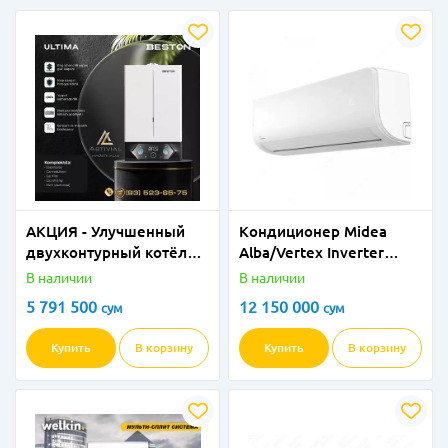
АКЦИЯ - Улучшенный
Кондиционер Midea
двухконтурный котёл
Alba/Vertex Inverter
BESTON ULTIMA 24 кВт
105V-265V - 24
В наличии
В наличии
(GBBU-24MW) в
5 791 500
12 150 000
сум
сум
ПОЛНОМ КОМПЛЕКТЕ
от Activial.uz!
Купить
В корзину
Купить
В корзину