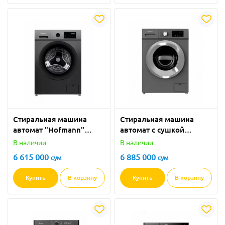
Стиральная машина
Стиральная машина
автомат "Hofmann"
автомат с сушкой
WМ1012SDDG/HF
"Hofmann" WM-
В наличии
В наличии
(Серая) 10 кг
1012D7BDG/HF (Серая)
6 615 000
6 885 000
сум
сум
10 кг
Купить
В корзину
Купить
В корзину