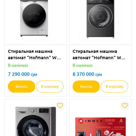
Стиральная машина
Стиральная машина
автомат "Hofmann" WM-
автомат "Hofmann" WM-
1015WH/HF (Серая) 10
1014TDGG/HF (Серая) 10
В наличии
В наличии
кг
кг
7 290 000
8 370 000
сум
сум
Купить
В корзину
Купить
В корзину