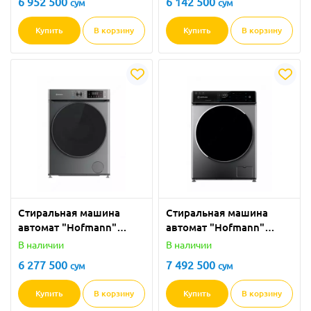
6 952 500
6 142 500
сум
сум
Купить
В корзину
Купить
В корзину
Стиральная машина
Стиральная машина
автомат "Hofmann"
автомат "Hofmann"
WМ814TBGS/HF (Серая)
WМ914SDG/HF (Серая) 9
В наличии
В наличии
8 кг
кг
6 277 500
7 492 500
сум
сум
Купить
В корзину
Купить
В корзину