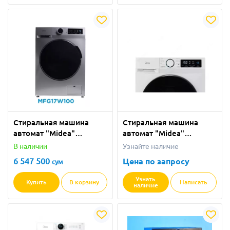
Стиральная машина
Стиральная машина
автомат "Midea"
автомат "Midea"
MFG17W100 (Серая) 10
MFG17W100 (Белая) 10
В наличии
Узнайте наличие
кг
кг
6 547 500
Цена по запросу
сум
Узнать
Купить
В корзину
Написать
наличие