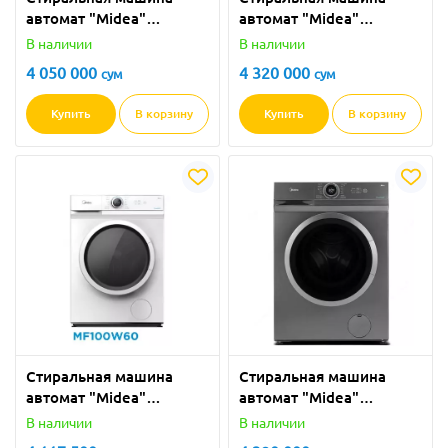
автомат "Midea"
автомат "Midea"
MFN03W60 (Белая) 6 кг
MFN03W60 (Серая) 6 кг
В наличии
В наличии
4 050 000
4 320 000
сум
сум
Купить
В корзину
Купить
В корзину
Стиральная машина
Стиральная машина
автомат "Midea"
автомат "Midea"
MF100W60 (Белая) 6 кг
MF100W60 (Серая) 6 кг
В наличии
В наличии