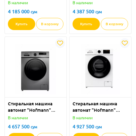
WM610BWH/HF (Белая)
WM610BDG/HF (Серая) 6
В наличии
В наличии
6 кг
кг
4 185 000
4 387 500
сум
сум
Купить
В корзину
Купить
В корзину
Стиральная машина
Стиральная машина
автомат "Hofmann"
автомат "Hofmann"
WM610BDG2/HF (Серая)
WM612SDW/HF (Белая) 6
В наличии
В наличии
6 кг
кг
4 657 500
4 927 500
сум
сум