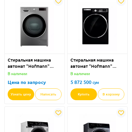
Стиральная машина
Стиральная машина
автомат "Hofmann"
автомат "Hofmann"
WM612-2SDG/HF (Серая)
WM612АSBK/HF
В наличии
В наличии
6 кг
(Черная) 6 кг
Цена по запросу
5 872 500
сум
Узнать цену
Написать
Купить
В корзину