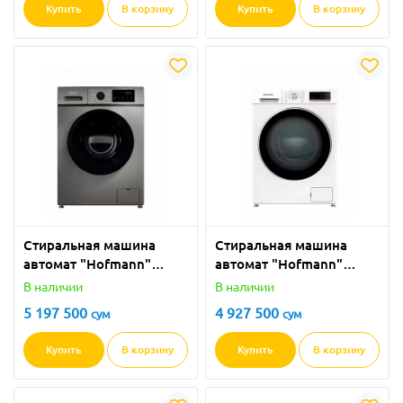
Купить
В корзину
Купить
В корзину
Стиральная машина
Стиральная машина
автомат "Hofmann"
автомат "Hofmann"
WM612SDG/HF (Серая) 6
WM612-2SDW/HF (Белая)
В наличии
В наличии
кг
6 кг
5 197 500
4 927 500
сум
сум
Купить
В корзину
Купить
В корзину