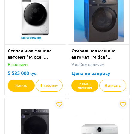
Стиральная машина
Стиральная машина
автомат "Midea"
автомат "Midea"
MF200W80 (Белая) 8 кг
MF200W80 (Серая) 8 кг
В наличии
Узнайте наличие
5 535 000
Цена по запросу
сум
Узнать
Купить
В корзину
Написать
наличие