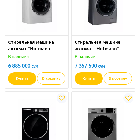
Стиральная машина
Стиральная машина
автомат "Hofmann"
автомат "Hofmann"
НW814-2TDW/HF (Белая)
НW814-2TDDG/HF
В наличии
В наличии
8 кг
(Серая) 8 кг
6 885 000
7 357 500
сум
сум
Купить
В корзину
Купить
В корзину