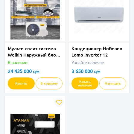
Мульти-сплит система
Кондиционер Hofmann
Welkin Наружный блок
Lomo Inverter 12
W5-42k
В наличии
Узнайте наличие
24 435 000
3 650 000
сум
сум
Узнать
Купить
В корзину
Написать
наличие