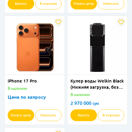
Купить
В корзину
Узнать цену
Написать
iPhone 17 Pro
Кулер воды Welkin Black
(Нижняя загрузка, без
В наличии
холодильника)
В наличии
Цена по запросу
2 970 000
сум
Узнать цену
Написать
Купить
В корзину