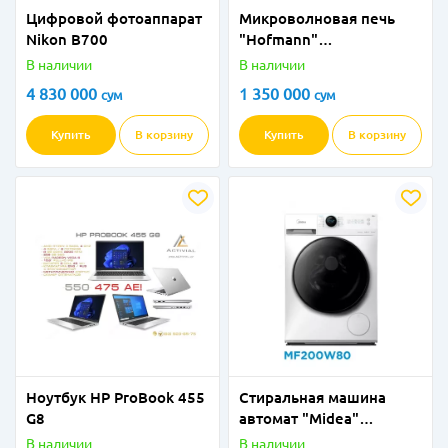
Цифровой фотоаппарат
Микроволновая печь
Nikon B700
"Hofmann"
MW820DHSВК/HF
В наличии
В наличии
(Черная) 20 литров
4 830 000
1 350 000
сум
сум
Купить
В корзину
Купить
В корзину
Ноутбук HP ProBook 455
Стиральная машина
G8
автомат "Midea"
MF200W80 (Белая) 8 кг
В наличии
В наличии