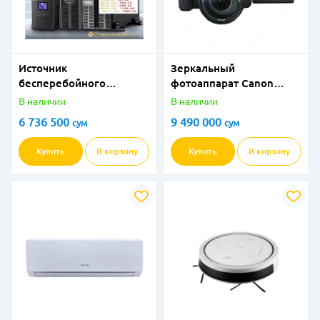
Источник
Зеркальный
бесперебойного
фотоаппарат Canon
питания 3 kVA ONLINE
750D
В наличии
В наличии
6 736 500
9 490 000
сум
сум
Купить
В корзину
Купить
В корзину