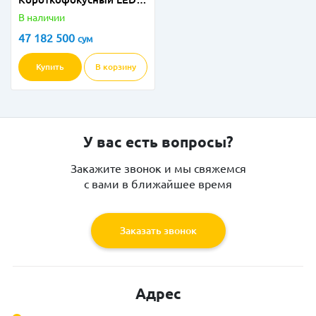
безламповый смарт-
В наличии
проектор с поддержкой
47 182 500
сум
4K UHD
Купить
В корзину
У вас есть вопросы?
Закажите звонок и мы свяжемся
с вами в ближайшее время
Заказать звонок
Адрес