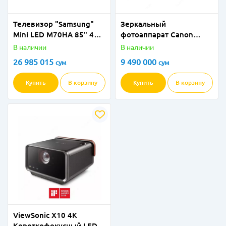
Телевизор "Samsung"
Зеркальный
Mini LED M70HА 85" 4К
фотоаппарат Canon
Vision AI Smart TV (2026)
750D
В наличии
В наличии
Черный
26 985 015
9 490 000
сум
сум
Купить
В корзину
Купить
В корзину
ViewSonic X10 4K
Короткофокусный LED