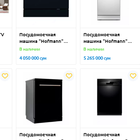
TV
Посудомоечная
Посудомоечная
машина "Hofmann"
машина "Hofmann"
DW-C67BK/HF (Черная)
DW-M94WH/HF (Белая)
В наличии
В наличии
6 комплектов
9 комплектов
4 050 000
5 265 000
сум
сум
Посудомоечная
Посудомоечная