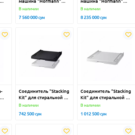
машина "Hofmann"
машина "Hofmann"
DW-В148BG/HF
DW-В159BК/HF
В наличии
В наличии
(Черная) 14
(Черная) 14
7 560 000
8 235 000
сум
сум
комплектов
комплектов
-
Соединитель "Stacking
Соединитель "Stacking
Kit" для стиральной и
Kit" для стиральной и
сушильной машины
сушильной машины
В наличии
В наличии
(Белый/Черный) 8 кг
(Белый) 10 кг
742 500
1 012 500
сум
сум