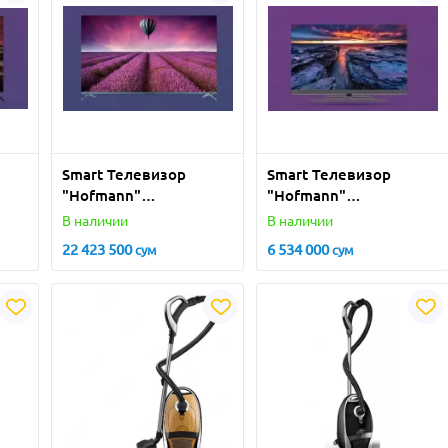
Smart Телевизор
Smart Телевизор
"Hofmann"
"Hofmann"
5"
TV85S1WOSMХ-HF 85"
TV50SPROWOSM-HF
В наличии
В наличии
(Черный)
50" (Черный)
22 423 500
6 534 000
сум
сум