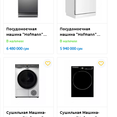
Посудомоечная
Посудомоечная
машина "Hofmann"
машина "Hofmann"
DW-М107S/HF
DW-В127WH/HF
В наличии
В наличии
(Серебристая) 10
(Белая) 12 комплектов
6 480 000
5 940 000
сум
сум
комплектов
Сушильная Машина-
Сушильная Машина-