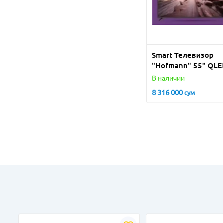
Smart Телевизор
"Hofmann" 55" QLE
(Черный)
В наличии
8 316 000
сум