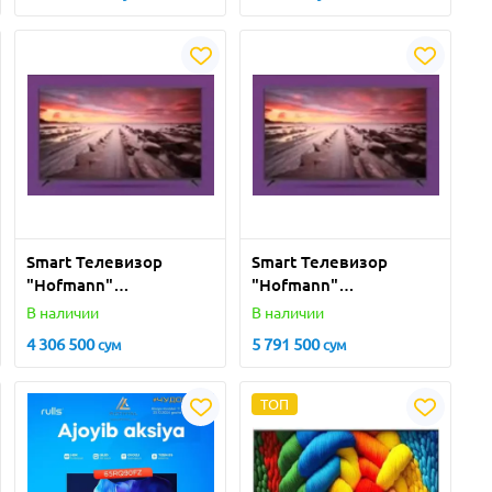
Smart Телевизор
Smart Телевизор
"Hofmann"
"Hofmann"
TV43S1WOSM-HF 43"
TV50S1WOSM-HF 50"
В наличии
В наличии
(Черный)
(Черный)
4 306 500
5 791 500
сум
сум
ТОП