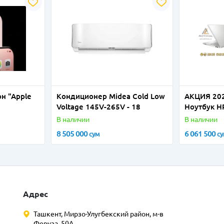
н "Apple
Кондиционер Midea Cold Low
АКЦИЯ 2025
Voltage 145V-265V - 18
Ноутбук H
учебы по
В наличии
В наличии
8 505 000
6 061 500
сум
с
Адрес
Ташкент, Мирзо-Улугбекский район, м-в
Феруза, 50А