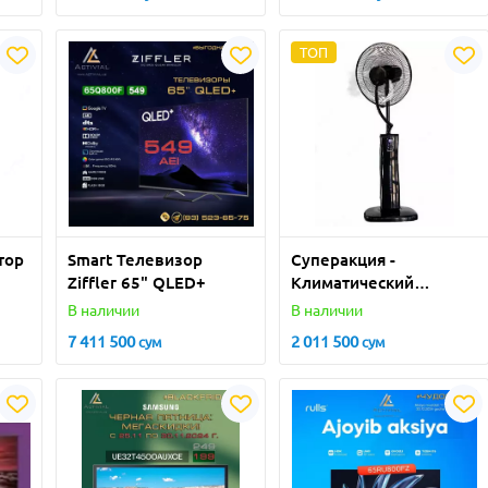
ТОП
тор
Smart Телевизор
Суперакция -
Ziffler 65" QLED+
Климатический
комплекс 5-в-1 от
В наличии
В наличии
официального
7 411 500
2 011 500
сум
сум
поставщика по
суперцене.