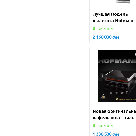
Лучшая модель
пылесоса Hofmann
2023 : VC-22RCHBK
В наличии
2 160 000
сум
Новая оригинальна
вафельница-гриль
Hofmann - чудо-
В наличии
помощник на Ваше
1 336 500
сум