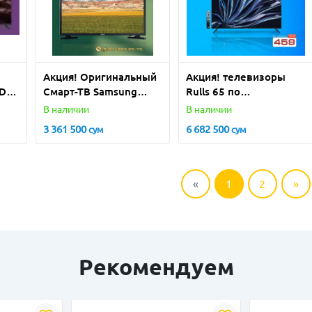
Акция! Оригинальный
Акция! телевизоры
D"
Смарт-ТВ Samsung
Rulls 65 по
32T4500 по
СУПЕРЦЕНЕ!
В наличии
В наличии
СУПЕРЦЕНЕ!
3 361 500
6 682 500
сум
сум
«
1
2
»
Рекомендуем