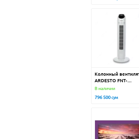
кухне!
Колонный вентиля
ARDESTO FNT-
R44X1WY22
В наличии
796 500
сум