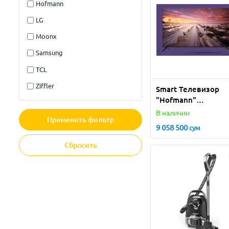
Hofmann
LG
Moonx
Samsung
TCL
Ziffler
Smart Телевизор
"Hofmann"
TV65S1WOSM-HF 6
В наличии
Применить фильтр
(Черный)
9 058 500
сум
Сбросить