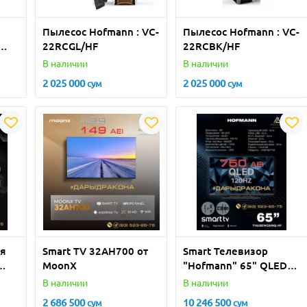
Пылесос Hofmann : VC-
Пылесос Hofmann : VC-
22RCGL/HF
22RCBK/HF
/HF
В наличии
В наличии
2 025 000
2 025 000
сум
сум
я
Smart TV 32AH700 от
Smart Телевизор
MoonX
"Hofmann" 65" QLED"
(Черный)
В наличии
В наличии
й
2 686 500
10 246 500
сум
сум