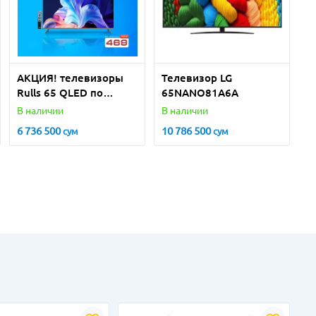
АКЦИЯ! телевизоры
Телевизор LG
Rulls 65 QLED по
65NANO81A6A
СУПЕРЦЕНЕ!
В наличии
В наличии
6 736 500
10 786 500
сум
сум