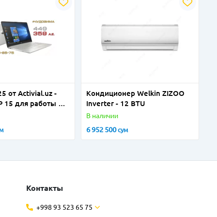
 от Activial.uz -
Кондиционер Welkin ZIZOO
P 15 для работы и
Inverter - 12 BTU
 СУПЕРЦЕНЕ
В наличии
6 952 500
ум
сум
Контакты
+998 93 523 65 75