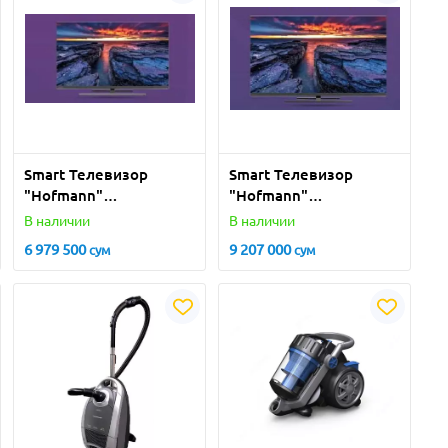
Smart Телевизор
Smart Телевизор
"Hofmann"
"Hofmann"
TV55SPROWOSM-HF
TV65SPROWOSM-HF
В наличии
В наличии
55" (Черный)
65" (Черный)
6 979 500
9 207 000
сум
сум