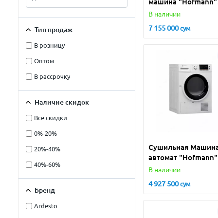
машина "Hofmann"
DW-В147S/HF
В наличии
(Серебристая) 14
7 155 000
сум
Тип продаж
комплектов
В розницу
Оптом
В рассрочку
Наличие скидок
Все скидки
0%-20%
Сушильная Машина
20%-40%
автомат "Hofmann"
40%-60%
HW-D814FW/HF
В наличии
(Белая) 8 кг
4 927 500
сум
Бренд
Ardesto