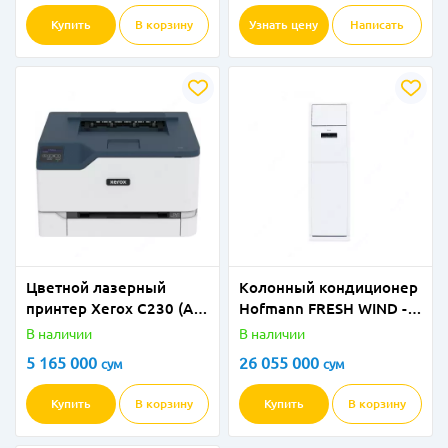
Купить
В корзину
Узнать цену
Написать
Цветной лазерный
Колонный кондиционер
принтер Xerox C230 (A4,
Hofmann FRESH WIND -
цв., 22ppm, WiFi, duplex,
48
В наличии
В наличии
LAN)
5 165 000
26 055 000
сум
сум
Купить
В корзину
Купить
В корзину