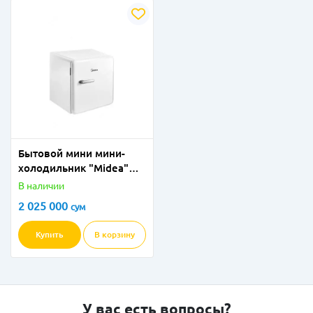
Бытовой мини мини-
холодильник "Мidea"
MDRD86SLF01 (Белый)
В наличии
2 025 000
сум
Купить
В корзину
У вас есть вопросы?