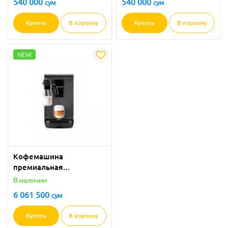
540 000
540 000
сум
сум
Купить
В корзину
Купить
В корзину
NEW
Кофемашина
премиальная
автоматическая
В наличии
Hofmann SCM1604TCBK
6 061 500
сум
Купить
В корзину