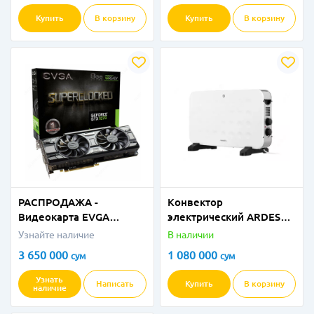
Купить
В корзину
Купить
В корзину
РАСПРОДАЖА -
Конвектор
Видеокарта EVGA
электрический ARDESTO
Geforce GTX1070
CHH-2000MWC
Узнайте наличие
В наличии
8Gb/256 bit Superclocked
3 650 000
1 080 000
сум
сум
Gaming Black! Edition
Узнать
Написать
Купить
В корзину
наличие