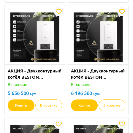
АКЦИЯ - Двухконтурный
АКЦИЯ - Двухконтурный
котёл BESTON
котёл BESTON
HYDROCARE 24 кВт
HYDROCARE 32 кВт
В наличии
В наличии
(GBBHC-24MW) в
(GBBHC-32MW) в
5 656 500
6 196 500
сум
сум
ПОЛНОМ КОМПЛЕКТЕ
ПОЛНОМ КОМПЛЕКТЕ
от Activial.uz!
от Activial.uz!
Купить
В корзину
Купить
В корзину