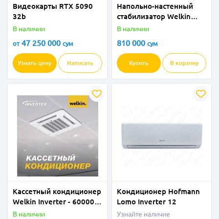
Видеокарты RTX 5090
Напольно-настенный
32b
стабилизатор Welkin
1000VA
В наличии
В наличии
47 250 000
810 000
от
сум
сум
Узнать цену
Написать
Купить
В корзину
Кассетный кондиционер
Кондиционер Hofmann
Welkin Inverter - 60000
Lomo Inverter 12
BTU
В наличии
Узнайте наличие