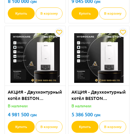
8 100 000
9 045 000
сум
сум
Купить
В корзину
Купить
В корзину
АКЦИЯ - Двухконтурный
АКЦИЯ - Двухконтурный
котёл BESTON
котёл BESTON
HYDROCARE 16 кВт
HYDROCARE 20 кВт
В наличии
В наличии
(GBBHC-16MW) в
(GBBHC-20MW) в
4 981 500
5 386 500
сум
сум
ПОЛНОМ КОМПЛЕКТЕ
ПОЛНОМ КОМПЛЕКТЕ
от Activial.uz!
от Activial.uz!
Купить
В корзину
Купить
В корзину