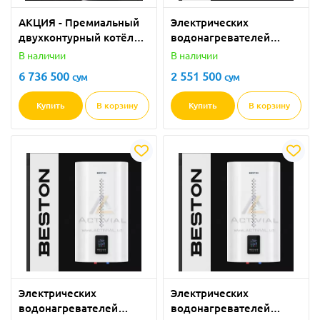
АКЦИЯ - Премиальный
Электрических
двухконтурный котёл
водонагревателей
BESTON ULTIMA Pro 24
премиум-класса Beston
В наличии
В наличии
кВт (GBBU-24MW Pro) в
Ultima Series TDFZ-
6 736 500
2 551 500
сум
сум
ПОЛНОМ КОМПЛЕКТЕ
MW50V
от Activial.uz!
Купить
В корзину
Купить
В корзину
Электрических
Электрических
водонагревателей
водонагревателей