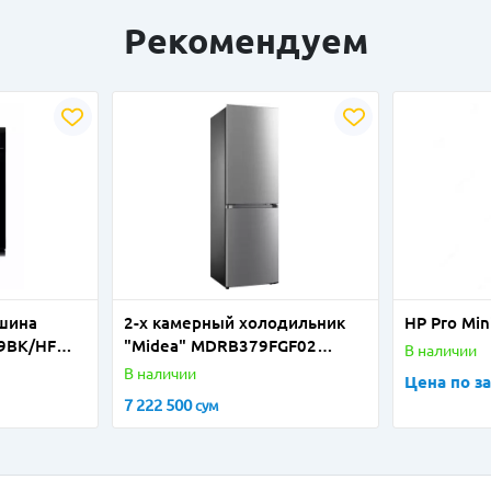
Рекомендуем
шина
2-х камерный холодильник
HP Pro Min
9BК/HF
"Мidea" MDRВ379FGF02
В наличии
ектов
(Стальной)
В наличии
Цена по з
7 222 500
сум