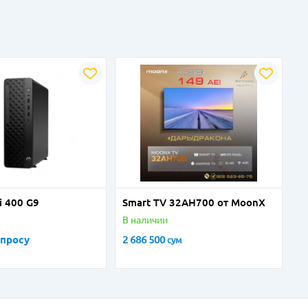
i 400 G9
Smart TV 32AH700 от MoonX
В наличии
апросу
2 686 500
сум