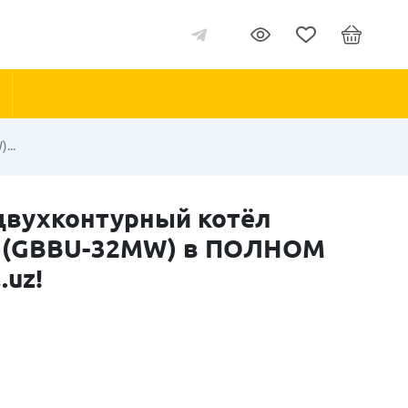
...
двухконтурный котёл
т (GBBU-32MW) в ПОЛНОМ
.uz!