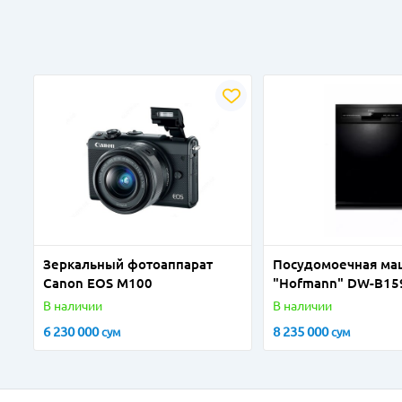
Зеркальный фотоаппарат
Посудомоечная ма
Canon EOS M100
"Hofmann" DW-В15
(Черная) 14 компл
В наличии
В наличии
6 230 000
8 235 000
сум
сум