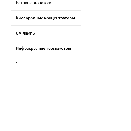
Беговые дорожки
Кислородные концентраторы
UV лампы
Инфракрасные термометры
Портативные колонки
Аудио и видео техника
Источники бесперебойного
питания
Применить фильтр
Мониторы
Сбросить
Электрорадиаторы