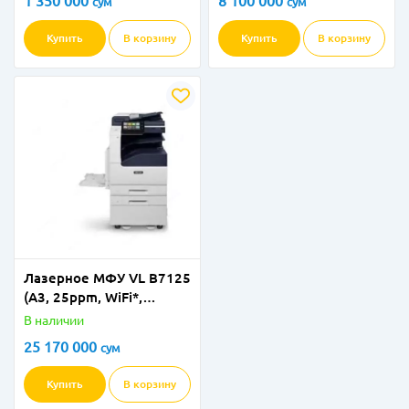
1 350 000
8 100 000
сум
сум
Купить
В корзину
Купить
В корзину
Лазерное МФУ VL B7125
(A3, 25ppm, WiFi*,
duplex, DADF, LAN)
В наличии
25 170 000
сум
Купить
В корзину