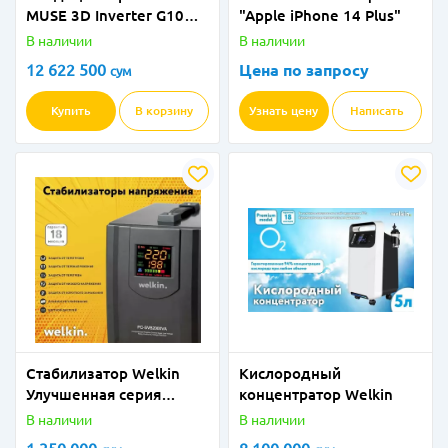
MUSE 3D Inverter G10
"Apple iPhone 14 Plus"
(Wi-Fi) - 24
В наличии
В наличии
12 622 500
Цена по запросу
сум
Купить
В корзину
Узнать цену
Написать
Стабилизатор Welkin
Кислородный
Улучшенная серия
концентратор Welkin
2000VA
В наличии
В наличии