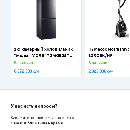
2-х камерный холодильник
Пылесос Hofmann :
"Мidea" MDRВ470МGЕ05Т
22RCBK/HF
(Черный)
В наличии
В наличии
8 572 500
2 025 000
сум
сум
У вас есть вопросы?
Закажите звонок и мы свяжемся
с вами в ближайшее время