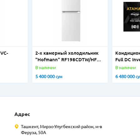
 VC-
2-х камерный холодильник
Кондицион
"Hofmann" RF198CDTW/HF
Full DС Inv
(Белый)
В наличии
В наличии
5 400 000
6 480 000
сум
с
Адрес
Ташкент, Мирзо-Улугбекский район, м-в
Феруза, 50А