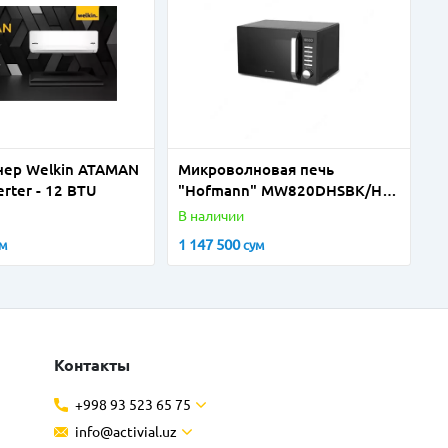
ер Welkin ATAMAN
Микроволновая печь
erter - 12 BTU
"Hofmann" MW820DHSBK/HF
(Черная/Серебристая) 20 л
В наличии
1 147 500
ум
сум
Контакты
+998 93 523 65 75
info@activial.uz