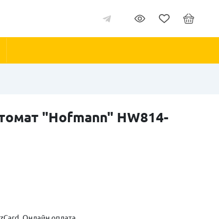
томат "Hofmann" НW814-
zCard, Онлайн оплата,