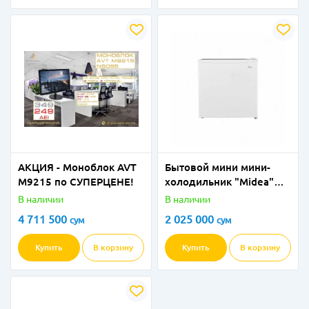
АКЦИЯ - Моноблок AVT
Бытовой мини мини-
M9215 по СУПЕРЦЕНЕ!
холодильник "Мidea"
NS-65LN (BE) Белый
В наличии
В наличии
4 711 500
2 025 000
сум
сум
Купить
В корзину
Купить
В корзину