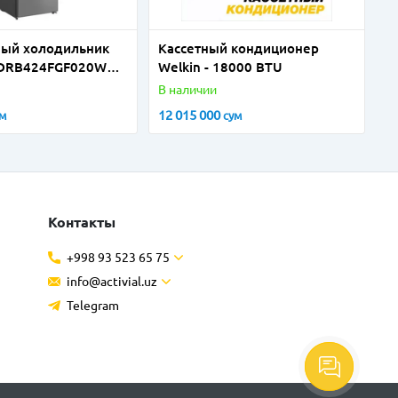
ный холодильник
Кассетный кондиционер
MDRВ424FGF020W
Welkin - 18000 BTU
)
В наличии
12 015 000
ум
сум
Контакты
+998 93 523 65 75
info@activial.uz
Telegram