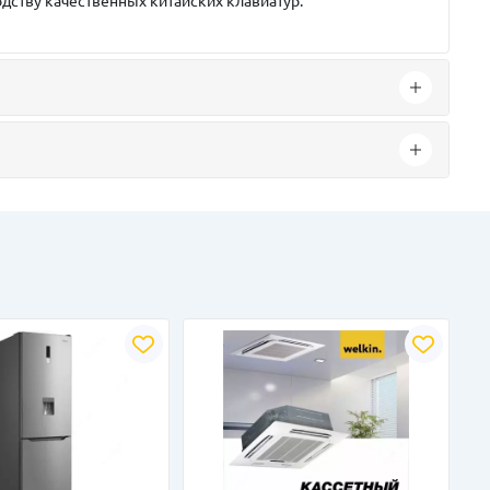
дству качественных китайских клавиатур.