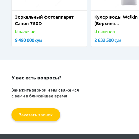
Зеркальный фотоаппарат
Кулер воды Welkin
Canon 750D
(Верхняя
загрузка+холодиль
В наличии
В наличии
9 490 000
2 632 500
сум
сум
У вас есть вопросы?
Закажите звонок и мы свяжемся
с вами в ближайшее время
Заказать звонок