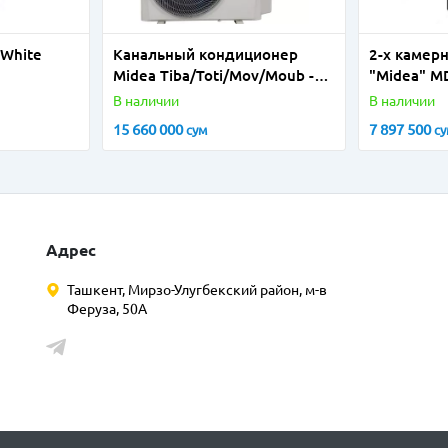
 White
Канальный кондиционер
2-х камер
Midea Tiba/Toti/Mov/Moub -
"Мidea" 
ник)
24
(Стальной
В наличии
В наличии
15 660 000
7 897 500
сум
с
Адрес
Ташкент, Мирзо-Улугбекский район, м-в
Феруза, 50А