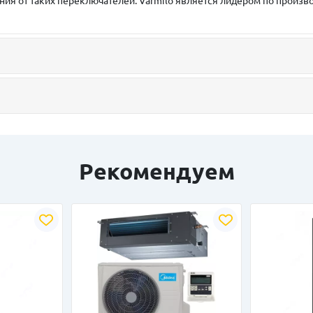
я от таких переключателей. Varmilo является лидером по произво
Рекомендуем