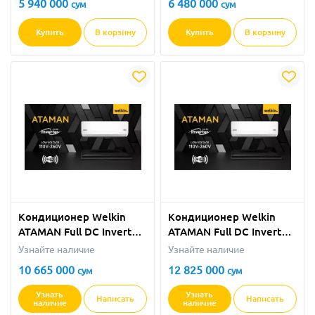
5 940 000
6 480 000
сум
сум
Купить
В корзину
Купить
В корзину
Кондиционер Welkin
Кондиционер Welkin
ATAMAN Full DС Inverter
ATAMAN Full DС Inverter
- 18 BTU
- 24 BTU
Узнайте наличие
Узнайте наличие
10 665 000
12 825 000
сум
сум
Узнать
Узнать
Написать
Написать
наличие
наличие