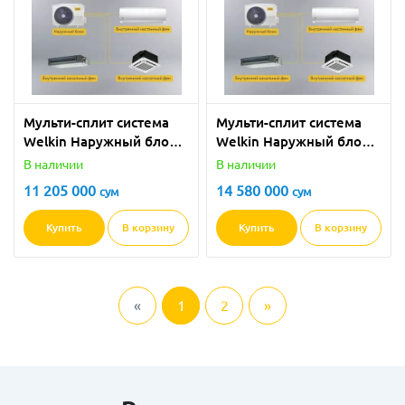
Мульти-сплит система
Мульти-сплит система
Welkin Наружный блок
Welkin Наружный блок
W3-21k
W4-28k
В наличии
В наличии
11 205 000
14 580 000
сум
сум
Купить
В корзину
Купить
В корзину
«
1
2
»