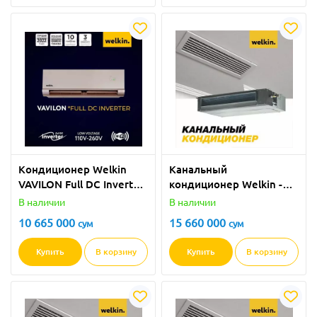
Кондиционер Welkin
Канальный
VAVILON Full DС Inverter
кондиционер Welkin -
- 12 BTU
24000 BTU
В наличии
В наличии
10 665 000
15 660 000
сум
сум
Купить
В корзину
Купить
В корзину