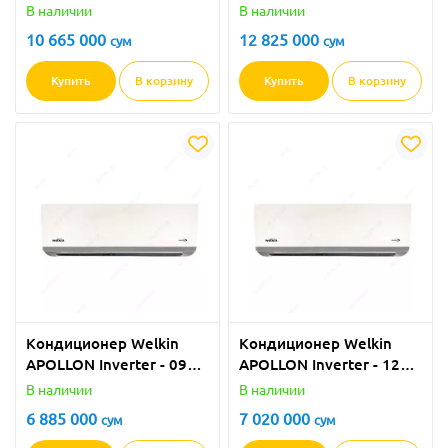
18 BTU
24 BTU
В наличии
В наличии
10 665 000
12 825 000
сум
сум
Купить
В корзину
Купить
В корзину
Кондиционер Welkin
Кондиционер Welkin
APOLLON Inverter - 09
APOLLON Inverter - 12
BTU
BTU
В наличии
В наличии
6 885 000
7 020 000
сум
сум