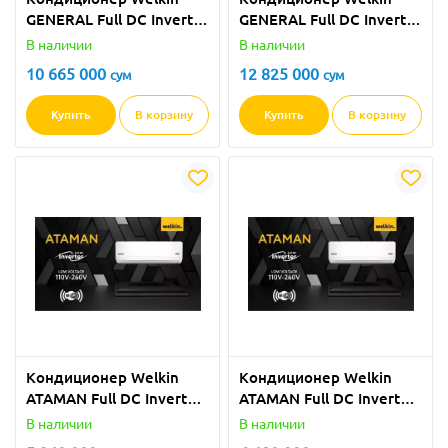
GENERAL Full DС Inverter
GENERAL Full DС Inverter
- 18 BTU
- 24 BTU
В наличии
В наличии
10 665 000
12 825 000
сум
сум
Купить
В корзину
Купить
В корзину
Кондиционер Welkin
Кондиционер Welkin
ATAMAN Full DС Inverter
ATAMAN Full DС Inverter
- 09 BTU
- 12 BTU
В наличии
В наличии