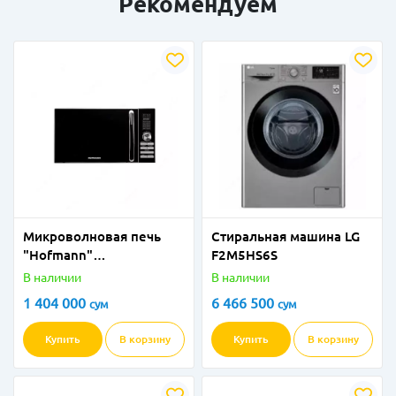
Рекомендуем
Микроволновая печь
Стиральная машина LG
"Hofmann"
F2M5HS6S
MW823DHBKS/HF
В наличии
В наличии
(Черная) 23 л
1 404 000
6 466 500
сум
сум
Купить
В корзину
Купить
В корзину