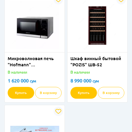
Микроволновая печь
Шкаф винный бытовой
"Hofmann"
"POZIS" ШВ-52
MW823DHBK/HF (Темно-
В наличии
В наличии
серая) 23 литра
1 620 000
8 990 000
сум
сум
Купить
В корзину
Купить
В корзину