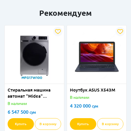
Рекомендуем
Стиральная машина
Ноутбук ASUS X543M
автомат "Midea"
В наличии
MFG17W100 (Серая) 10
В наличии
4 320 000
сум
кг
6 547 500
сум
Купить
В корзину
Купить
В корзину