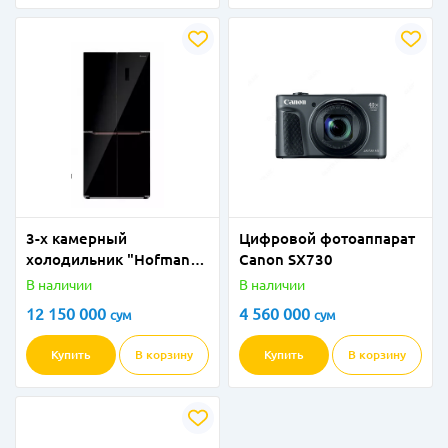
3-х камерный
Цифровой фотоаппарат
холодильник "Hofmann"
Canon SX730
HR-405MDBG/HF
В наличии
В наличии
(Черный)
12 150 000
4 560 000
сум
сум
Купить
В корзину
Купить
В корзину