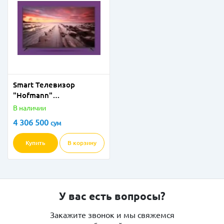
Smart Телевизор
"Hofmann"
TV43S1WOSM-HF 43"
В наличии
(Черный)
4 306 500
сум
Купить
В корзину
У вас есть вопросы?
Закажите звонок и мы свяжемся