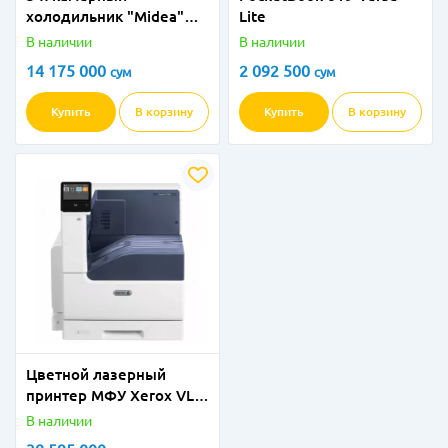
холодильник "Мidea"
Lite
HQ-627WEN (IG) 3MD
В наличии
В наличии
Серебристый
14 175 000
2 092 500
сум
сум
Купить
В корзину
Купить
В корзину
Цветной лазерный
принтер МФУ Xerox VL
C7125 (A3, цв., 25ppm,
В наличии
WiFi, duplex, DADF, LAN)