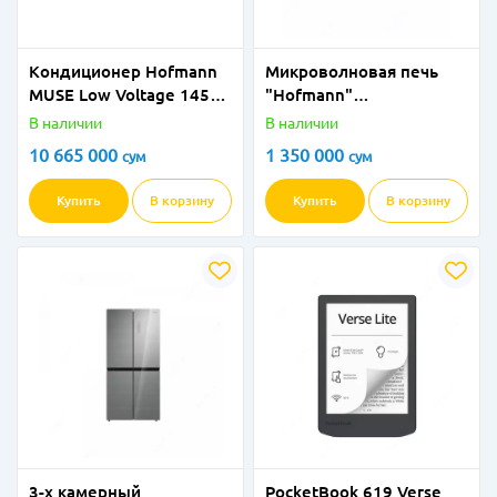
Кондиционер Hofmann
Микроволновая печь
MUSE Low Voltage 145V-
"Hofmann"
265V - 24
MW820DHSВК/HF
В наличии
В наличии
(Черная) 20 литров
10 665 000
1 350 000
сум
сум
Купить
В корзину
Купить
В корзину
3-х камерный
PocketBook 619 Verse