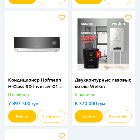
Кондиционер Hofmann
Двухконтурные газовые
H-Class 3D Inverter G10
котлы Welkin
Black (Wi-Fi)
В наличии
В наличии
7 897 500
8 370 000
сум
сум
Купить
В корзину
Купить
В корзину