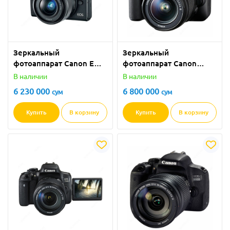
Зеркальный
Зеркальный
фотоаппарат Canon EOS
фотоаппарат Canon
M100
200D
В наличии
В наличии
6 230 000
6 800 000
сум
сум
Купить
В корзину
Купить
В корзину