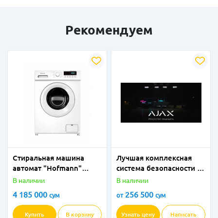
Рекомендуем
Стиральная машина
Лучшая комплексная
автомат "Hofmann"
система безопасности -
WM610BWH/HF (Белая)
датчики, сирены и
В наличии
В наличии
6 кг
контроллены Ajax под
4 185 000
256 500
сум
от
сум
ключ от официального
поставщика!
Купить
В корзину
Узнать цену
Написать