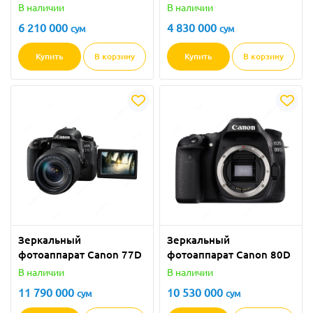
2000D
4000D
В наличии
В наличии
6 210 000
4 830 000
сум
сум
Купить
В корзину
Купить
В корзину
Зеркальный
Зеркальный
фотоаппарат Canon 77D
фотоаппарат Canon 80D
В наличии
В наличии
11 790 000
10 530 000
сум
сум