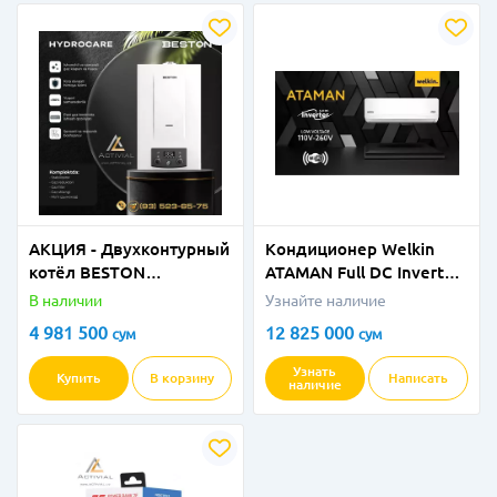
АКЦИЯ - Двухконтурный
Кондиционер Welkin
котёл BESTON
ATAMAN Full DС Inverter
HYDROCARE 16 кВт
- 24 BTU
В наличии
Узнайте наличие
(GBBHC-16MW) в
4 981 500
12 825 000
сум
сум
ПОЛНОМ КОМПЛЕКТЕ
от Activial.uz!
Узнать
Купить
В корзину
Написать
наличие