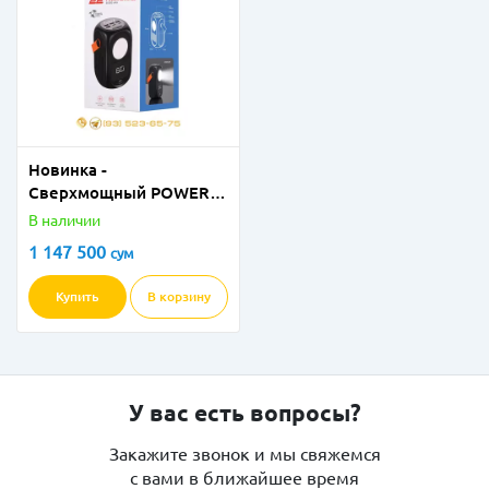
Новинка -
Сверхмощный POWER
BANK 2Е 60000mAh PD
В наличии
BLACK!
1 147 500
сум
Купить
В корзину
У вас есть вопросы?
Закажите звонок и мы свяжемся
с вами в ближайшее время