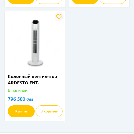
Колонный вентилятор
ARDESTO FNT-
R44X1WY22
В наличии
796 500
сум
Купить
В корзину