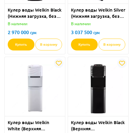
Кулер воды Welkin Black
Кулер воды Welkin Silver
(Нижняя загрузка, без
(Нижняя загрузка, без
холодильника)
холодильника)
В наличии
В наличии
2 970 000
3 037 500
сум
сум
Купить
В корзину
Купить
В корзину
Кулер воды Welkin
Кулер воды Welkin Black
White (Верхняя
(Верхняя