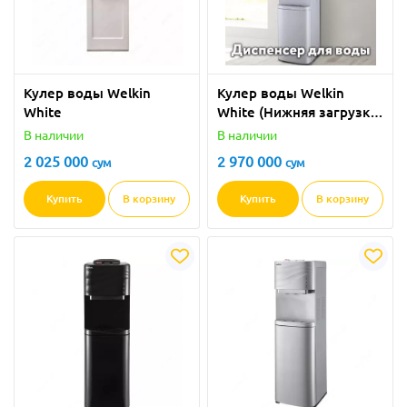
Кулер воды Welkin
Кулер воды Welkin
White
White (Нижняя загрузка,
без холодильника)
В наличии
В наличии
2 025 000
2 970 000
сум
сум
Купить
В корзину
Купить
В корзину