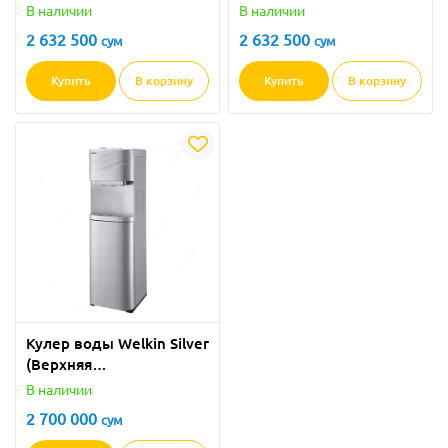
загрузка+холодильник)
загрузка+холодильник)
В наличии
В наличии
2 632 500
2 632 500
сум
сум
Купить
В корзину
Купить
В корзину
Кулер воды Welkin Silver
(Верхняя
загрузка+холодильник)
В наличии
2 700 000
сум