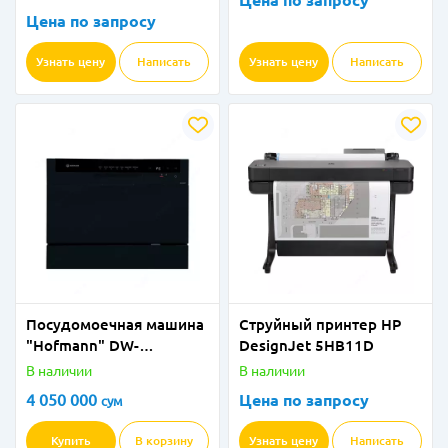
Цена по запросу
Цена по запросу
Узнать цену
Написать
Узнать цену
Написать
Посудомоечная машина
Струйный принтер HP
"Hofmann" DW-
DesignJet 5HB11D
C67BK/HF (Черная) 6
В наличии
В наличии
комплектов
4 050 000
Цена по запросу
сум
Купить
В корзину
Узнать цену
Написать