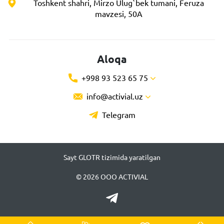
Toshkent shahri, Mirzo Ulug`bek tumani, Feruza
mavzesi, 50A
Aloqa
+998 93 523 65 75
info@activial.uz
Telegram
Sayt GLOTR tizimida yaratilgan
© 2026 ООО ACTIVIAL