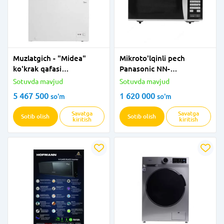
Muzlatgich - "Midea"
Mikroto'lqinli pech
ko'krak qafasi
Panasonic NN-
MDRS405FZF 01GL (Oq)
ST342MZPE (Solo 25l)+
Sotuvda mavjud
Sotuvda mavjud
kuchlanishdan himoya
5 467 500
1 620 000
so'm
so'm
qiluvchi 2E-U03VES3M
Savatga
Savatga
Sotib olish
Sotib olish
kiritish
kiritish