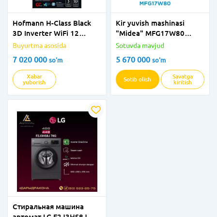
Hofmann H-Class Black
Kir yuvish mashinasi
3D Inverter WiFi 12
"Midea" MFG17W80
konditsioneri
(Kulrang) 8 kg
Buyurtma asosida
Sotuvda mavjud
7 020 000
5 670 000
so'm
so'm
Xabar
Savatga
Sotib olish
yuborish
kiritish
Стиральная машина
автомат LG F2J3HS8J