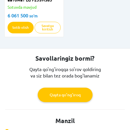
Sotuvda mavjud
6 061 500
so'm
Savatga
Sotib olish
kiritish
Savollaringiz bormi?
Qayta qo'ng'iroqqa so'rov qoldiring
va siz bilan tez orada bog'lanamiz
Qayta qo'ng'iroq
Manzil