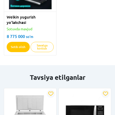
Welkin yugurish
yo'lakchasi
Sotuvda mavjud
8 775 000
so'm
Savatga
Sotib olish
kiritish
Tavsiya etilganlar