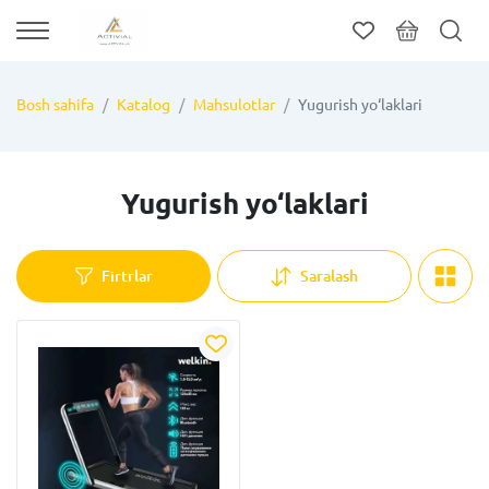
Bosh sahifa
Katalog
Mahsulotlar
Yugurish yo‘laklari
Yugurish yo‘laklari
Firtrlar
Saralash