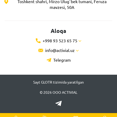
Toshkent shahri, Mirzo Ulug`bek tumani, Feruza
mavzesi, 50A
Aloqa
+998 93 523 65 75
info@activial.uz
Telegram
Sayt GLOTR tizimida yaratilgan
© 2026 ООО ACTIVIAL