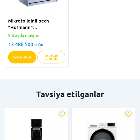
Mikroto'lqinli pech
"Hofmann"
HMW720SHW/HF (Oq) 20
Sotuvda mavjud
litr
13 486 500
so'm
Savatga
Sotib olish
kiritish
Tavsiya etilganlar