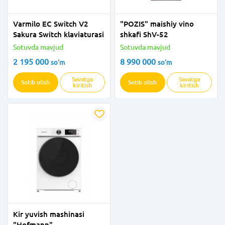
Varmilo EC Switch V2
"POZIS" maishiy vino
Sakura Switch klaviaturasi
shkafi ShV-52
Sotuvda mavjud
Sotuvda mavjud
2 195 000
8 990 000
so'm
so'm
Savatga
Savatga
Sotib olish
Sotib olish
kiritish
kiritish
Kir yuvish mashinasi
"Hofmann"