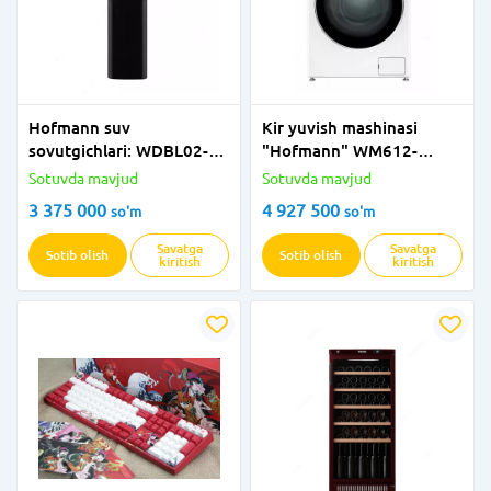
Hofmann suv
Kir yuvish mashinasi
sovutgichlari: WDBL02-
"Hofmann" WM612-
CDB/HF
2SDW/HF (Oq) 6 kg
Sotuvda mavjud
Sotuvda mavjud
3 375 000
4 927 500
so'm
so'm
Savatga
Savatga
Sotib olish
Sotib olish
kiritish
kiritish