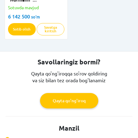
WM814TBWH/HF (Oq) 8
Sotuvda mavjud
kg
6 142 500
so'm
Savatga
Sotib olish
kiritish
Savollaringiz bormi?
Qayta qo'ng'iroqqa so'rov qoldiring
va siz bilan tez orada bog'lanamiz
Qayta qo'ng'iroq
Manzil