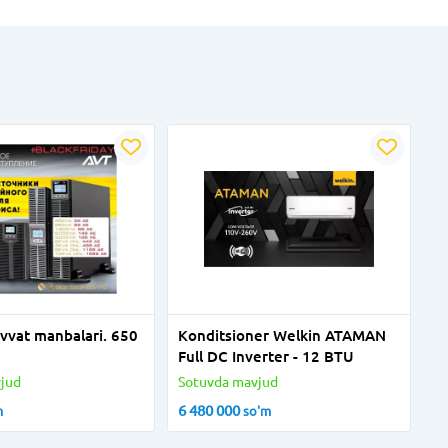
uvvat manbalari. 650
Konditsioner Welkin ATAMAN
Full DС Inverter - 12 BTU
jud
Sotuvda mavjud
6 480 000
m
so'm