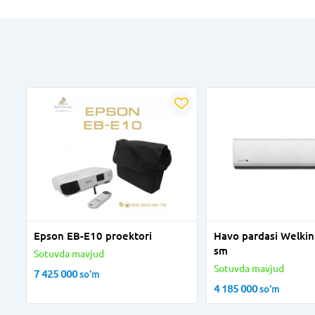
Epson EB-E10 proektori
Havo pardasi Welki
sm
Sotuvda mavjud
Sotuvda mavjud
7 425 000
so'm
4 185 000
so'm