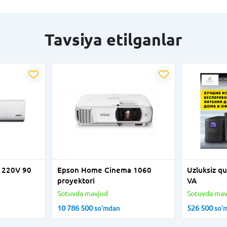
Tavsiya etilganlar
n 220V 90
Epson Home Cinema 1060
Uzluksiz q
proyektori
VA
Sotuvda mavjud
Sotuvda mav
10 786 500
526 500
so'm
dan
so'