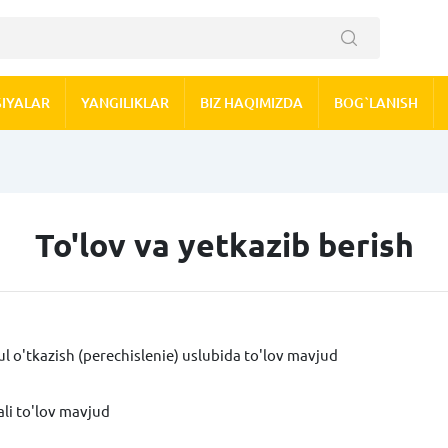
IYALAR
YANGILIKLAR
BIZ HAQIMIZDA
BOG`LANISH
To'lov va yetkazib berish
l o'tkazish (perechislenie) uslubida to'lov mavjud
ali to'lov mavjud