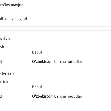
i to'lov mavjud
li to'lov mavjud
berish
ish
Bepul
O'zbekiston
: barcha hududlar
di
b berish
erish
Bepul
O'zbekiston
: barcha hududlar
di