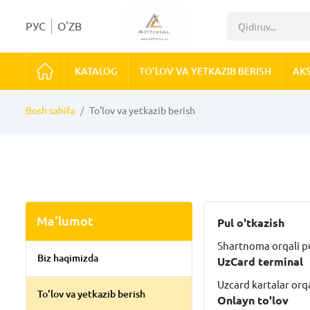
РУС
O'ZB
KATALOG
TO'LOV VA YETKAZIB BERISH
AKS
Bosh sahifa
To'lov va yetkazib berish
Ma'lumot
Pul o'tkazish
Shartnoma orqali pu
Biz haqimizda
UzCard terminal
Uzcard kartalar orq
To'lov va yetkazib berish
Onlayn to'lov