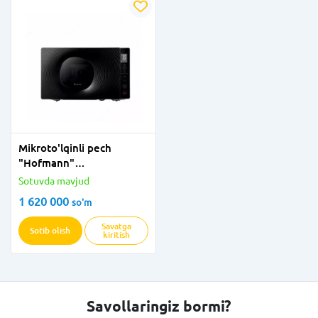
Mikroto'lqinli pech
"Hofmann"
MW823TBK/HF (Qora) 23
Sotuvda mavjud
litr
1 620 000
so'm
Savatga
Sotib olish
kiritish
Savollaringiz bormi?