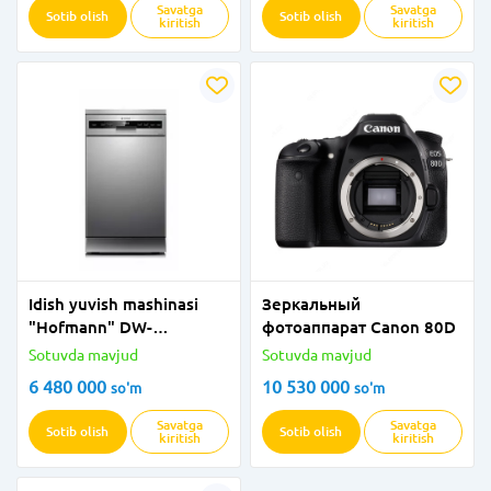
Savatga
Savatga
Sotib olish
Sotib olish
kiritish
kiritish
Idish yuvish mashinasi
Зеркальный
"Hofmann" DW-
фотоаппарат Canon 80D
M107S/HF (Kumush) 10
Sotuvda mavjud
Sotuvda mavjud
ta to'plam
6 480 000
10 530 000
so'm
so'm
Savatga
Savatga
Sotib olish
Sotib olish
kiritish
kiritish