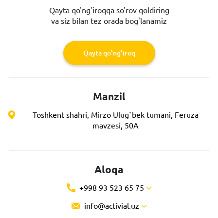
Qayta qo'ng'iroqqa so'rov qoldiring
va siz bilan tez orada bog'lanamiz
Qayta qo'ng'iroq
Manzil
Toshkent shahri, Mirzo Ulug`bek tumani, Feruza
mavzesi, 50A
Aloqa
+998 93 523 65 75
info@activial.uz