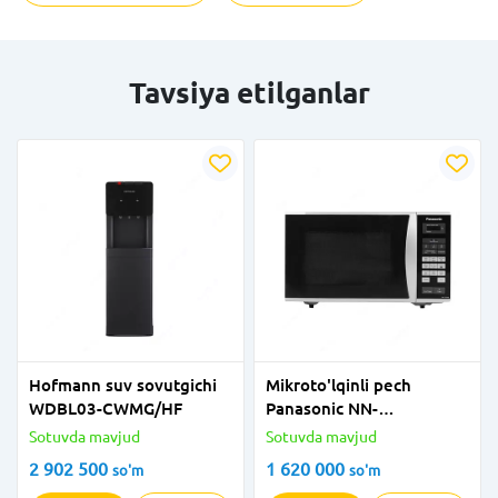
Tavsiya etilganlar
Hofmann suv sovutgichi
Mikroto'lqinli pech
WDBL03-CWMG/HF
Panasonic NN-
ST342MZPE (Solo 25l)+
Sotuvda mavjud
Sotuvda mavjud
kuchlanishdan himoya
2 902 500
1 620 000
so'm
so'm
qiluvchi 2E-U03VES3M