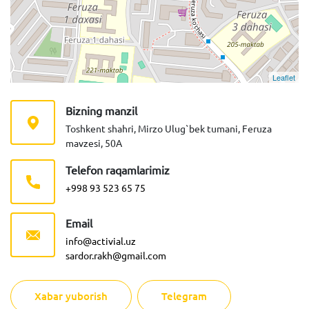
Leaflet
Bizning manzil
Toshkent shahri, Mirzo Ulug`bek tumani, Feruza
mavzesi, 50A
Telefon raqamlarimiz
+998 93 523 65 75
Email
info@activial.uz
sardor.rakh@gmail.com
Xabar yuborish
Telegram