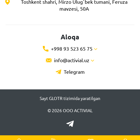
Toshkent shahri, Mirzo Ulug`bek tumani, Feruza
mavzesi, 50A
Aloqa
+998 93 523 65 75
info@activial.uz
Telegram
Sayt GLOTR tizimida yaratilgan
© 2026 ООО ACTIVIAL