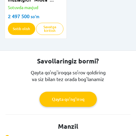
MDRD142SLF01 (Oq)
Sotuvda mavjud
2 497 500
so'm
Savatga
Sotib olish
kiritish
Savollaringiz bormi?
Qayta qo'ng'iroqqa so'rov qoldiring
va siz bilan tez orada bog'lanamiz
Qayta qo'ng'iroq
Manzil