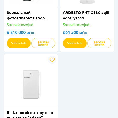
Зеркальный
ARDESTO FNT-C880 aqlli
фотоаппарат Canon
ventilyatori
2000D
Sotuvda mavjud
Sotuvda mavjud
6 210 000
661 500
so'm
so'm
Savatga
Savatga
Sotib olish
Sotib olish
kiritish
kiritish
Bir kamerali maishiy mini
muzlatgich "Midea"