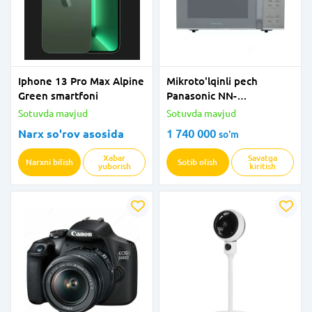
Iphone 13 Pro Max Alpine
Mikroto'lqinli pech
Green smartfoni
Panasonic NN-
ST32MMZPE (Solo 25l)+
Sotuvda mavjud
Sotuvda mavjud
kuchlanishdan himoya
Narx so'rov asosida
1 740 000
so'm
qiluvchi 2E-U03VES3M
Xabar
Savatga
Narxni bilish
Sotib olish
yuborish
kiritish