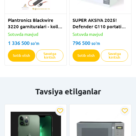
Plantronics Blackwire
SUPER AKSIYA 2025!
3220 garnituralari - koll-
Defender G110 portativ
sentr operatorlari, ofis-
Bluetooth-kolonkani 50%
Sotuvda mavjud
Sotuvda mavjud
menedjerlar,
SUPER CHEGIRMA bilan
1 336 500
796 500
so'm
so'm
konferentsiyaviy aloqa
sotib oling!
o'tkazishga va sifatli ovoz
Savatga
Savatga
Sotib olish
Sotib olish
kiritish
kiritish
muxlislar uchun eng zo'r
tanlovdir!
Tavsiya etilganlar