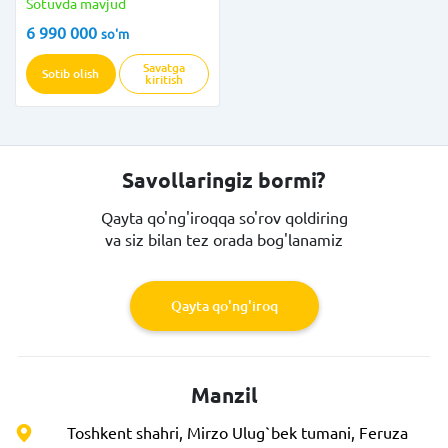
Sotuvda mavjud
6 990 000
so'm
Savatga
Sotib olish
kiritish
Savollaringiz bormi?
Qayta qo'ng'iroqqa so'rov qoldiring
va siz bilan tez orada bog'lanamiz
Qayta qo'ng'iroq
Manzil
Toshkent shahri, Mirzo Ulug`bek tumani, Feruza