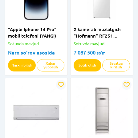
"Apple Iphone 14 Pro"
2 kamerali muzlatgich
mobil telefoni (YANGI)
"Hofmann" RF251
CDVW/HF (Oq)
Sotuvda mavjud
Sotuvda mavjud
Narx so'rov asosida
7 087 500
so'm
Xabar
Savatga
Narxni bilish
Sotib olish
yuborish
kiritish