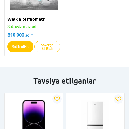
Welkin termometr
Sotuvda mavjud
810 000
so'm
Savatga
Sotib olish
kiritish
Tavsiya etilganlar