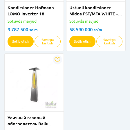
Konditsioner Hofmann
Ustunli konditsioner
LOMO Inverter 18
Midea FST/MFA WHITE -
96
Sotuvda mavjud
Sotuvda mavjud
9 787 500
58 590 000
so'm
so'm
Savatga
Savatga
Sotib olish
Sotib olish
kiritish
kiritish
Уличный газовый
обогреватель Ballu
Flame