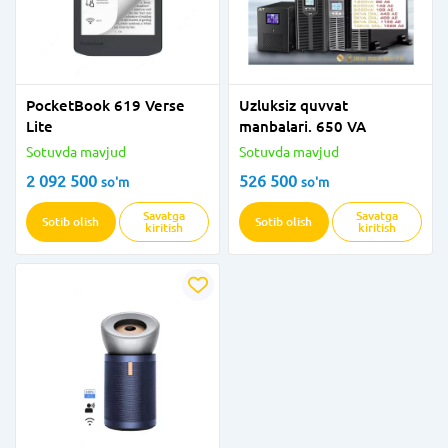
PocketBook 619 Verse
Uzluksiz quvvat
Lite
manbalari. 650 VA
Sotuvda mavjud
Sotuvda mavjud
2 092 500
526 500
so'm
so'm
Savatga
Savatga
Sotib olish
Sotib olish
kiritish
kiritish