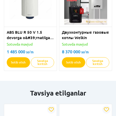
ABS BLU R 50 V 1.5
Двухконтурные газовые
devorga o&#39;rnatilgan
котлы Welkin
suv isitgichi
Sotuvda mavjud
Sotuvda mavjud
1 485 000
8 370 000
so'm
so'm
Savatga
Savatga
Sotib olish
Sotib olish
kiritish
kiritish
Tavsiya etilganlar