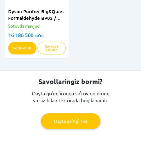
Dyson Purifier Big&Quiet
Formaldehyde BP03 /
BP04
Sotuvda mavjud
16 186 500
so'm
Savatga
Sotib olish
kiritish
Savollaringiz bormi?
Qayta qo'ng'iroqqa so'rov qoldiring
va siz bilan tez orada bog'lanamiz
Qayta qo'ng'iroq