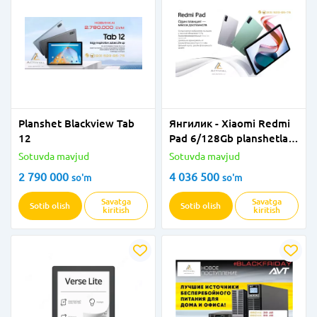
Planshet Blackview Tab
Янгилик - Xiaomi Redmi
12
Pad 6/128Gb planshetlar
rasmiy dilerdan!
Sotuvda mavjud
Sotuvda mavjud
2 790 000
4 036 500
so'm
so'm
Savatga
Savatga
Sotib olish
Sotib olish
kiritish
kiritish