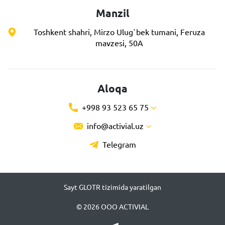
Manzil
Toshkent shahri, Mirzo Ulug`bek tumani, Feruza
mavzesi, 50A
Aloqa
+998 93 523 65 75
info@activial.uz
Telegram
Sayt GLOTR tizimida yaratilgan
© 2026 ООО ACTIVIAL