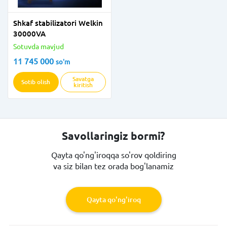
Shkaf stabilizatori Welkin
30000VA
Sotuvda mavjud
11 745 000
so'm
Savatga
Sotib olish
kiritish
Savollaringiz bormi?
Qayta qo'ng'iroqqa so'rov qoldiring
va siz bilan tez orada bog'lanamiz
Qayta qo'ng'iroq