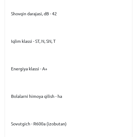
Shovqin darajasi, dB - 42
Iqlim klassi - ST, N, SN, T
Energiya klassi - A+
Bolalarni himoya qilish - ha
Sovutgich - R600a (izobutan)