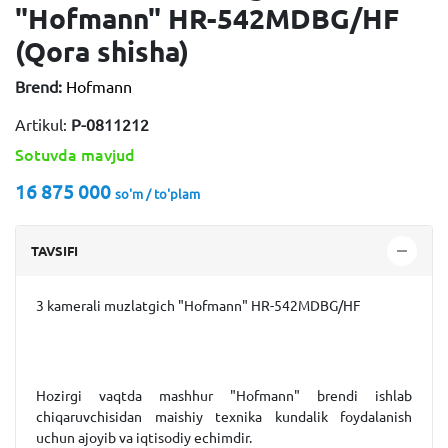
"Hofmann" HR-542MDBG/HF
(Qora shisha)
Brend:
Hofmann
Artikul:
P-0811212
Sotuvda mavjud
16 875 000
so'm / to'plam
TAVSIFI
3 kamerali muzlatgich "Hofmann" HR-542MDBG/HF
Hozirgi vaqtda mashhur "Hofmann" brendi ishlab
chiqaruvchisidan maishiy texnika kundalik foydalanish
uchun ajoyib va ​​iqtisodiy echimdir.