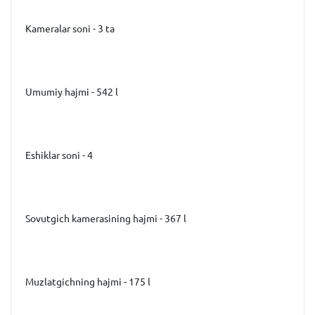
Kameralar soni - 3 ta
Umumiy hajmi - 542 l
Eshiklar soni - 4
Sovutgich kamerasining hajmi - 367 l
Muzlatgichning hajmi - 175 l