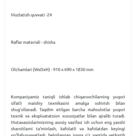
Muzlatish quvvati -24
Raflar materiali - shisha
Olchamlari (WxDxH) - 910 x 690 x 1830 mm
Kompaniyamiz taniqli ishlab chiqaruvchilarning yuqori
sifatli maishiy texnikasini amalga oshirish bilan
shug'ullanadi. Taqdim etilgan barcha mahsulotlar yuqori
texnik va ekspluatatsion xususiyatlar bilan ajralib turadi.
Mutaxassislarimizning asosiy vazifasi ish uchun eng yaxshi
sharoitlarni ta'minlash, kafolatli va kafolatdan keyingi
qo'llab-quvvatlash, belgilangan joyga o'z vaqtida yetkazib