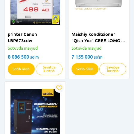
printer Canon
Maishiy konditsioner
LBP673cdw
"Qish-Yoz" GREE LOMO
(Inverter) YANGI
Sotuvda mavjud
Sotuvda mavjud
8 086 500
7 155 000
so'm
so'm
Savatga
Savatga
Sotib olish
Sotib olish
kiritish
kiritish