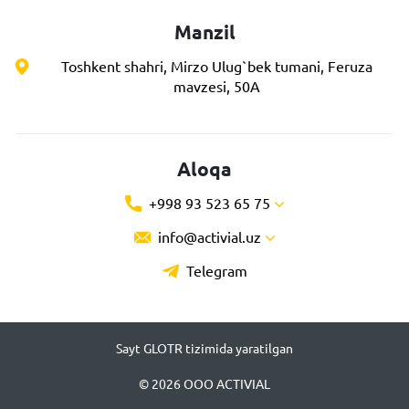
Manzil
Toshkent shahri, Mirzo Ulug`bek tumani, Feruza
mavzesi, 50A
Aloqa
+998 93 523 65 75
info@activial.uz
Telegram
Sayt GLOTR tizimida yaratilgan
© 2026 ООО ACTIVIAL