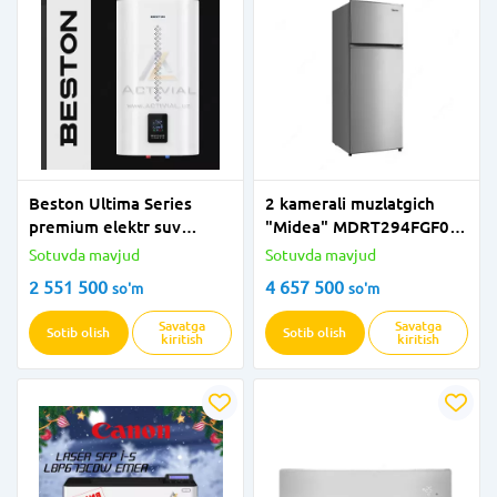
Beston Ultima Series
2 kamerali muzlatgich
premium elektr suv
"Midea" MDRT294FGF02
isitgichlari TDFZ-MW50V
(kulrang)
Sotuvda mavjud
Sotuvda mavjud
2 551 500
4 657 500
so'm
so'm
Savatga
Savatga
Sotib olish
Sotib olish
kiritish
kiritish