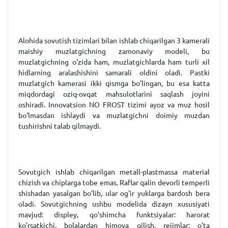
Alohida sovutish tizimlari bilan ishlab chiqarilgan 3 kamerali
maishiy muzlatgichning zamonaviy modeli, bu
muzlatgichning o'zida ham, muzlatgichlarda ham turli xil
hidlarning aralashishini samarali oldini oladi. Pastki
muzlatgich kamerasi ikki qismga bo'lingan, bu esa katta
miqdordagi oziq-ovqat mahsulotlarini saqlash joyini
oshiradi. Innovatsion NO FROST tizimi ayoz va muz hosil
bo‘lmasdan ishlaydi va muzlatgichni doimiy muzdan
tushirishni talab qilmaydi.
Sovutgich ishlab chiqarilgan metall-plastmassa material
chizish va chiplarga tobe emas. Raflar qalin devorli temperli
shishadan yasalgan bo'lib, ular og'ir yuklarga bardosh bera
oladi. Sovutgichning ushbu modelida dizayn xususiyati
mavjud: displey, qo'shimcha funktsiyalar: harorat
ko'rsatkichi, bolalardan himoya qilish, rejimlar: o'ta