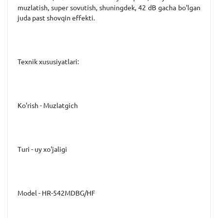
muzlatish, super sovutish, shuningdek, 42 ​​dB gacha bo'lgan
juda past shovqin effekti.
Texnik xususiyatlari:
Ko'rish - Muzlatgich
Turi - uy xo'jaligi
Model - HR-542MDBG/HF