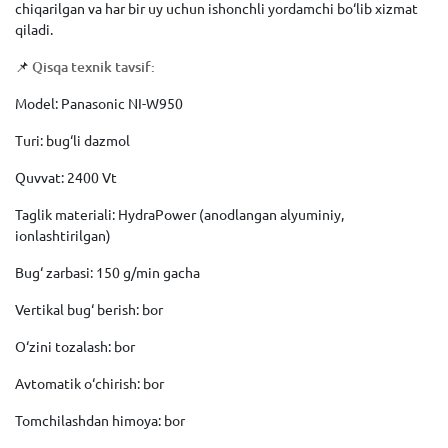
chiqarilgan va har bir uy uchun ishonchli yordamchi bo‘lib xizmat
qiladi.
📌
Qisqa texnik tavsif:
Model: Panasonic NI-W950
Turi: bug‘li dazmol
Quvvat: 2400 Vt
Taglik materiali: HydraPower (anodlangan alyuminiy,
ionlashtirilgan)
Bug‘ zarbasi: 150 g/min gacha
Vertikal bug‘ berish: bor
O‘zini tozalash: bor
Avtomatik o‘chirish: bor
Tomchilashdan himoya: bor