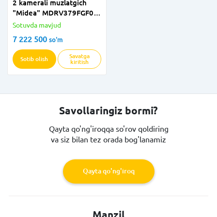
2 kamerali muzlatgich
"Midea" MDRV379FGF02
(po'lat)
Sotuvda mavjud
7 222 500
so'm
Savatga
Sotib olish
kiritish
Savollaringiz bormi?
Qayta qo'ng'iroqqa so'rov qoldiring
va siz bilan tez orada bog'lanamiz
Qayta qo'ng'iroq
Manzil