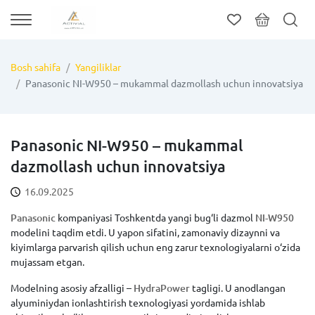
Bosh sahifa
Yangiliklar
Panasonic NI-W950 – mukammal dazmollash uchun innovatsiya
Panasonic NI-W950 – mukammal
dazmollash uchun innovatsiya
16.09.2025
Panasonic
kompaniyasi Toshkentda yangi bug‘li dazmol
NI-W950
modelini taqdim etdi. U yapon sifatini, zamonaviy dizaynni va
kiyimlarga parvarish qilish uchun eng zarur texnologiyalarni o‘zida
mujassam etgan.
Modelning asosiy afzalligi –
HydraPower
tagligi. U anodlangan
alyuminiydan ionlashtirish texnologiyasi yordamida ishlab