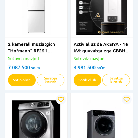
2 kamerali muzlatgich
Activial.uz da AKSIYA - 16
"Hofmann" RF251
kVt quvvatga ega GBBHC-
CDVW/HF (Oq)
16 MW ikki pallali qozon
Sotuvda mavjud
Sotuvda mavjud
TAYOR KOMPLEKTDA!
7 087 500
4 981 500
so'm
so'm
Savatga
Savatga
Sotib olish
Sotib olish
kiritish
kiritish