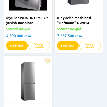
Myuller WDND612ML kir
Kir yuvish mashinasi
yuvish mashinasi
"Hofmann" NW814-
2TDDG/HF (kulrang) 8 kg
Sotuvda mavjud
Sotuvda mavjud
4 590 000
7 357 500
so'm
so'm
Savatga
Savatga
Sotib olish
Sotib olish
kiritish
kiritish