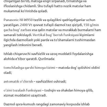
chiqarilgan bo‘lib, matoga engil sirpanadi, tirnalishga va
ifloslanishga chidamli. Shu tufayli hatto nozik matolar ham
mukammal ko‘rinishda qoladi.
Panasonic NI-W950
tezlik va qulaylikni qadrlaydiganlar uchun
yaratilgan.
2400 Vt
quvvat tufayli dazmol tez qiziydi,
150 g/min
gacha bug‘ zarbasi
esa qalin matolar va murakkab burmalarni ham
samarali tekislaydi.
Vertikal bug‘ berish funksiyasi
kiyimlarni
ilgichda dazmollash yoki parda va to‘shamalarni tushirmasdan
yangilash imkonini beradi.
Ishlab chiqaruvchi xavfsizlik va uzoq muddatli foydalanishga
alohida e’tibor qaratdi. Qurilmada:
tomchilashga qarshi himoya tizimi
– matoda dog‘ qolishini oldini
oladi;
avtomatik o‘chirish
– xavfsizlikni oshiradi;
o‘zini tozalash funksiyasi
– toshqin va ohakdan himoya qilib,
xizmat muddatini uzaytiradi.
Dazmol qora-kumush rangdagi zamonaviy korpusda ishlab