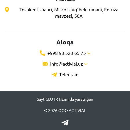
Toshkent shahri, Mirzo Ulug`bek tumani, Feruza
mavzesi, 50A
Aloqa
+998 93 523 65 75
info@activial.uz
Telegram
Sayt GLOTR tizimida yaratilgan
© 2026 ООО ACTIVIAL