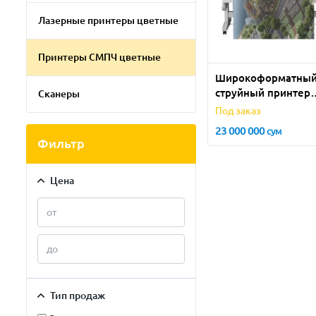
Лазерные принтеры цветные
Принтеры СМПЧ цветные
Широкоформатны
струйный принтер
Сканеры
Epson SureColor SC
Под заказ
T7000
23 000 000
сум
Фильтр
Цена
Тип продаж