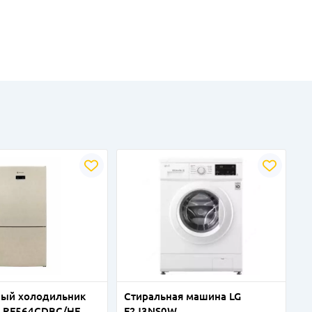
ный холодильник
Стиральная машина LG
" RF564CDBC/HF
F2J3NS0W