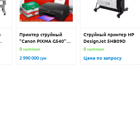
й
Принтер струйный
Струйный принтер HP
"Canon PIXMA G540"
DesignJet 5HB09D
-
(Черный)
В наличии
В наличии
2 990 000
Цена по запросу
сум