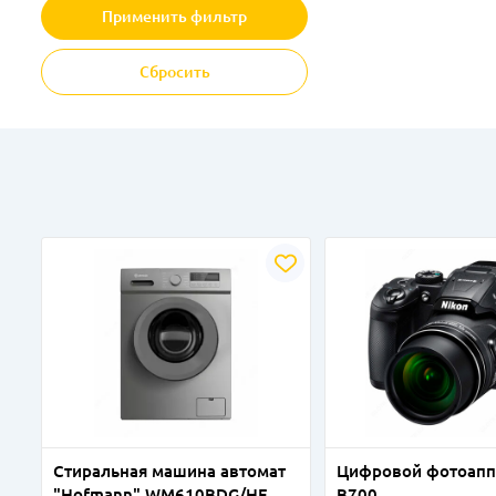
Применить фильтр
Сбросить
Стиральная машина автомат
Цифровой фотоапп
"Hofmann" WM610BDG/HF
B700