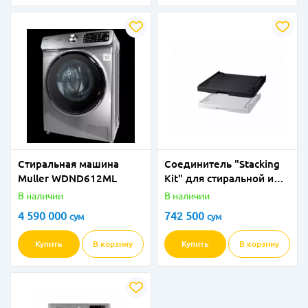
Стиральная машина
Соединитель "Stacking
Muller WDND612ML
Kit" для стиральной и
сушильной машины
В наличии
В наличии
(Белый/Черный) 8 кг
4 590 000
742 500
сум
сум
Купить
В корзину
Купить
В корзину