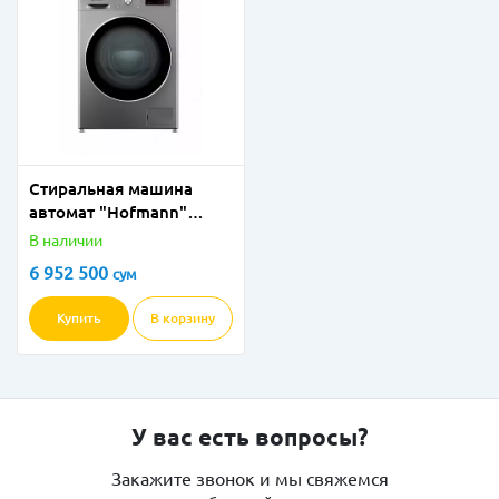
Стиральная машина
автомат "Hofmann"
WМ814SDG/HF (Серая) 8
В наличии
кг
6 952 500
сум
Купить
В корзину
У вас есть вопросы?
Закажите звонок и мы свяжемся