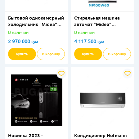
Бытовой однокамерный
Стиральная машина
холодильник "Мidea"
автомат "Midea"
MDRD168SLF01 (Белый)
MF100W60 (Белая) 6 кг
В наличии
В наличии
2 970 000
4 117 500
сум
сум
Купить
В корзину
Купить
В корзину
Новинка 2023 -
Кондиционер Hofmann