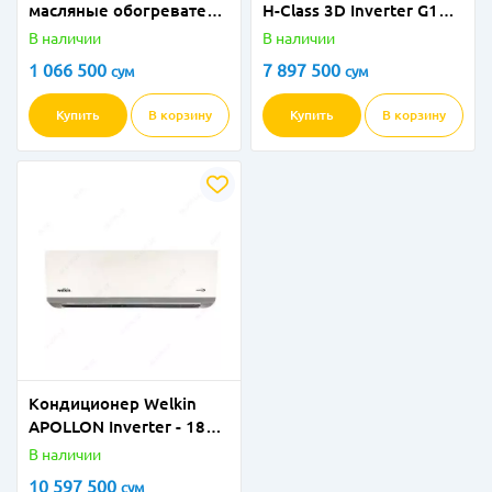
масляные обогреватели
H-Class 3D Inverter G10
Immer Bugatti для
Black (Wi-Fi)
В наличии
В наличии
сверхскоростного
1 066 500
7 897 500
сум
сум
обогрева помещений!
Купить
В корзину
Купить
В корзину
Кондиционер Welkin
APOLLON Inverter - 18
BTU
В наличии
10 597 500
сум