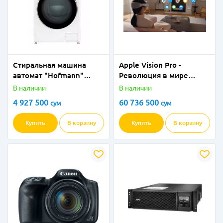
Стиральная машина
Apple Vision Pro -
автомат "Hofmann"
Революция в мире
WM612-2SDW/HF (Белая)
очков виртуальной
В наличии
В наличии
6 кг
реальности (VR) от
4 927 500
60 736 500
сум
сум
официального
поставщика!
Купить
В корзину
Купить
В корзину