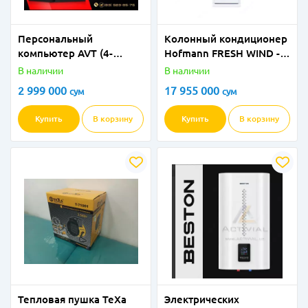
Персональный
Колонный кондиционер
компьютер AVT (4-
Hofmann FRESH WIND -
ядерный AMD Athlon
24
В наличии
В наличии
300GE 3.4ГГц) + монитор
2 999 000
17 955 000
сум
сум
Купить
В корзину
Купить
В корзину
Тепловая пушка TeXa
Электрических