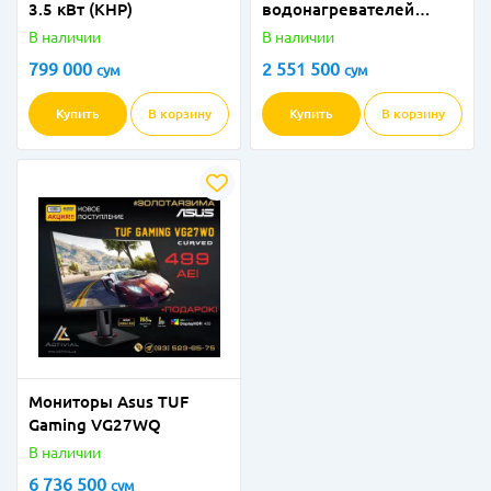
3.5 кВт (КНР)
водонагревателей
премиум-класса Beston
В наличии
В наличии
Ultima Series TDFZ-
799 000
2 551 500
сум
сум
MW50V
Купить
В корзину
Купить
В корзину
Мониторы Asus TUF
Gaming VG27WQ
В наличии
6 736 500
сум