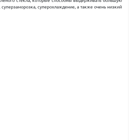
аленого стекла, которые способны выдерживать большую
 суперзаморозка, суперохлаждение, а также очень низкий