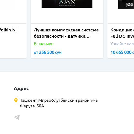
elkin N1
Лучшая комплексная система
Кондицион
безопасности - датчики,
Full DС Inv
сирены и контроллены Ajax
В наличии
Узнайте на
под ключ от официального
256 500
10 665 000
от
сум
поставщика!
Адрес
Ташкент, Мирзо-Улугбекский район, м-в
Феруза, 50А