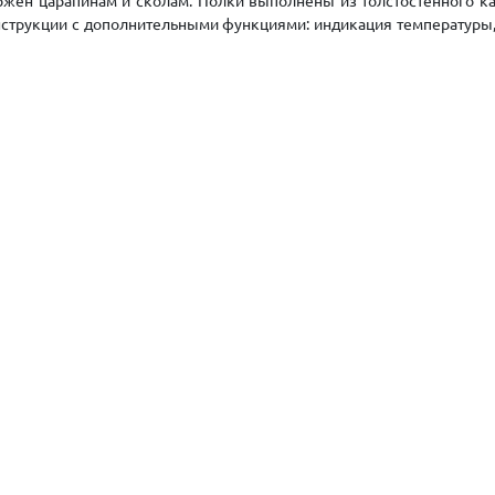
ржен царапинам и сколам. Полки выполнены из толстостенного к
нструкции с дополнительными функциями: индикация температуры,