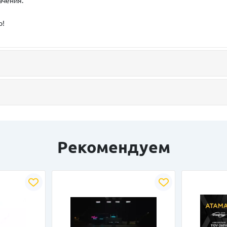
ачения.
р!
Рекомендуем