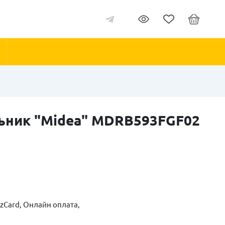
ьник "Мidea" MDRВ593FGF02
zCard, Онлайн оплата,