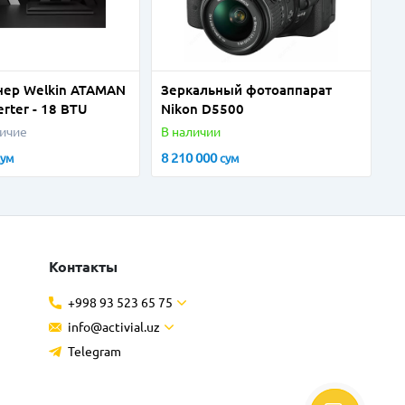
ер Welkin ATAMAN
Зеркальный фотоаппарат
erter - 18 BTU
Nikon D5500
личие
В наличии
8 210 000
сум
сум
Контакты
+998 93 523 65 75
info@activial.uz
Telegram