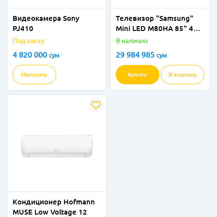
Видеокамера Sony
Телевизор "Samsung"
PJ410
Mini LED M80HА 85" 4К
Vision AI Smart TV (2026)
Под заказ
В наличии
Черный
4 820 000
29 984 985
сум
сум
Написать
Купить
В корзину
Кондиционер Hofmann
MUSE Low Voltage 12