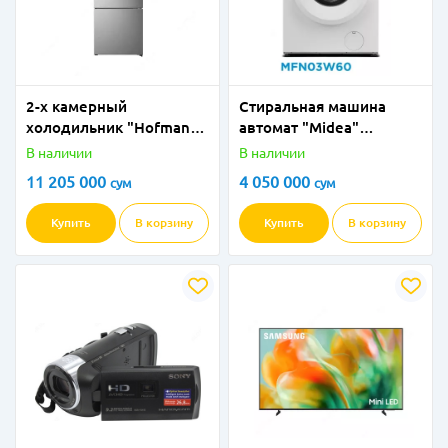
2-х камерный
Стиральная машина
холодильник "Hofmann"
автомат "Midea"
RF417CDBS/HF
MFN03W60 (Белая) 6 кг
В наличии
В наличии
(Стальной)
11 205 000
4 050 000
сум
сум
Купить
В корзину
Купить
В корзину