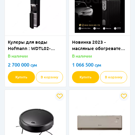
Кулеры для воды
Новинка 2023 -
Hofmann : WDTL02-
масляные обогреватели
CDB/HF
Immer Bugatti для
В наличии
В наличии
сверхскоростного
2 700 000
1 066 500
сум
сум
обогрева помещений!
Купить
В корзину
Купить
В корзину