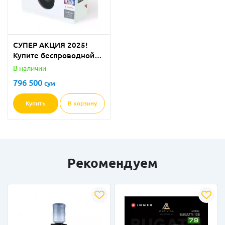
СУПЕР АКЦИЯ 2025!
Купите беспроводной
ТВ HDMI адаптер Google
В наличии
ChromeCast с
796 500
сум
МЕГАСКИДКОЙ 50%!
Купить
В корзину
Рекомендуем