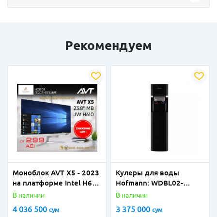
Рекомендуем
Моноблок AVT X5 - 2023
Кулеры для воды
на платформе Intel H610
Hofmann: WDBL02-
от официального
CDB/HF
В наличии
В наличии
поставщика!
4 036 500
3 375 000
сум
сум