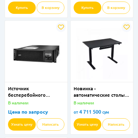
Купить
В корзину
Купить
В корзину
Источник
Новинка -
бесперебойного
автоматические столы
питания (ИБП)
Cougar серии Royal с
В наличии
В наличии
SRT6KRMXLI
регулировкой и
Цена по запросу
4 711 500
от
сум
аксессуарами
Узнать цену
Написать
Узнать цену
Написать