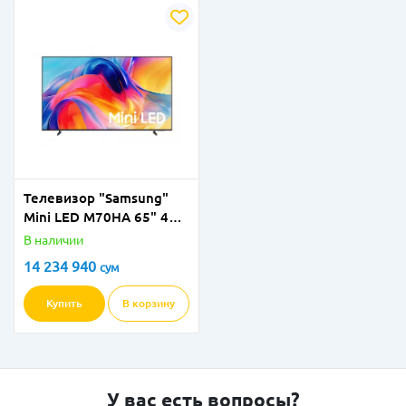
Телевизор "Samsung"
Mini LED M70HА 65" 4К
Vision AI Smart TV (2026)
В наличии
Черный
14 234 940
сум
Купить
В корзину
У вас есть вопросы?