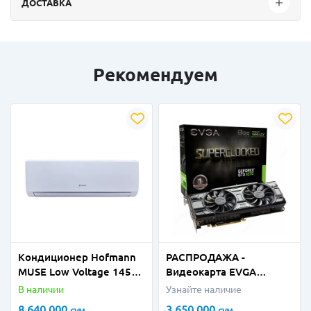
ДОСТАВКА
Рекомендуем
Кондиционер Hofmann
РАСПРОДАЖА -
MUSE Low Voltage 145V-
Видеокарта EVGA
265V - 18
Geforce GTX1070
В наличии
Узнайте наличие
8Gb/256 bit Superclocked
8 640 000
3 650 000
сум
сум