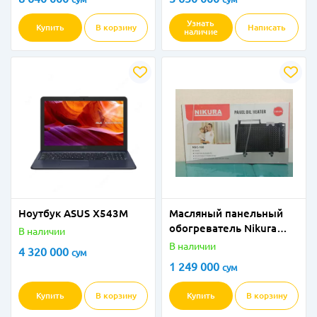
Gaming Black! Edition
Узнать
Купить
В корзину
Написать
наличие
Ноутбук ASUS X543M
Масляный панельный
обогреватель Nikura
В наличии
(Дубаи)
В наличии
4 320 000
сум
1 249 000
сум
Купить
В корзину
Купить
В корзину