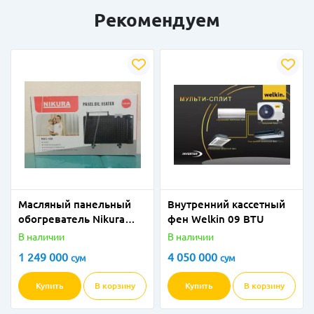
Рекомендуем
Масляный панельный
Внутренний кассетный
обогреватель Nikura
фен Welkin 09 BTU
(Дубаи)
В наличии
В наличии
1 249 000
4 050 000
сум
сум
Купить
В корзину
Купить
В корзину