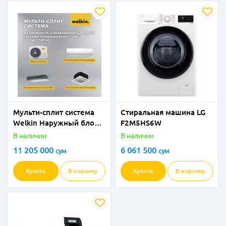
Мульти-сплит система
Стиральная машина LG
Welkin Наружный блок
F2M5HS6W
W3-21k
В наличии
В наличии
11 205 000
6 061 500
сум
сум
Купить
В корзину
Купить
В корзину