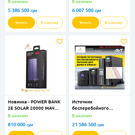
HYDROCARE 20 кВт
HD-383 FN(ST) Стальной
В наличии
В наличии
(GBBHC-20MW) в
5 386 500
6 007 500
сум
сум
ПОЛНОМ КОМПЛЕКТЕ
от Activial.uz!
Купить
В корзину
Купить
В корзину
Новинка - POWER BANK
Источник
2Е SOLAR 20000 МАЧ
бесперебойного
BLACK c солнечной
питания 10 kVA ONLINE
В наличии
В наличии
батареей!
810 000
21 586 500
сум
сум