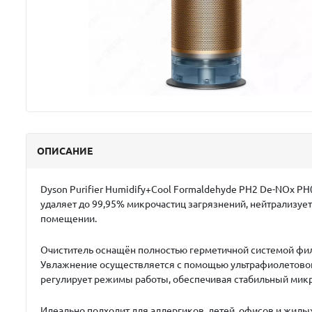
ОПИСАНИЕ
Dyson Purifier Humidify+Cool Formaldehyde PH2 De-NOx PH
удаляет до 99,95% микрочастиц загрязнений, нейтрализуе
помещении.
Очиститель оснащён полностью герметичной системой фил
Увлажнение осуществляется с помощью ультрафиолетовой 
регулирует режимы работы, обеспечивая стабильный мик
Идеально подходит для аллергиков, детей, офисов и жил