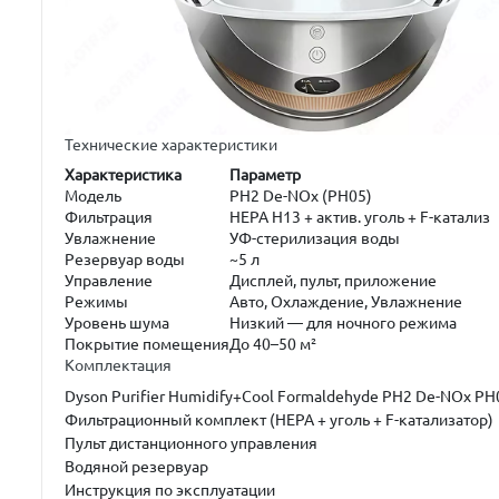
Технические характеристики
Характеристика
Параметр
Модель
PH2 De-NOx (PH05)
Фильтрация
HEPA H13 + актив. уголь + F-катализ
Увлажнение
УФ-стерилизация воды
Резервуар воды
~5 л
Управление
Дисплей, пульт, приложение
Режимы
Авто, Охлаждение, Увлажнение
Уровень шума
Низкий — для ночного режима
Покрытие помещения
До 40–50 м²
Комплектация
Dyson Purifier Humidify+Cool Formaldehyde PH2 De-NOx PH
Фильтрационный комплект (HEPA + уголь + F-катализатор)
Пульт дистанционного управления
Водяной резервуар
Инструкция по эксплуатации