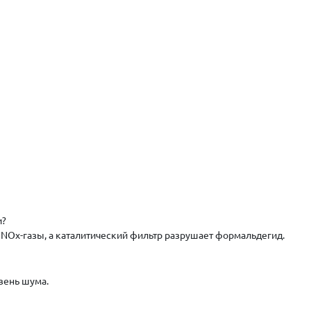
и?
 NOx-газы, а каталитический фильтр разрушает формальдегид.
вень шума.