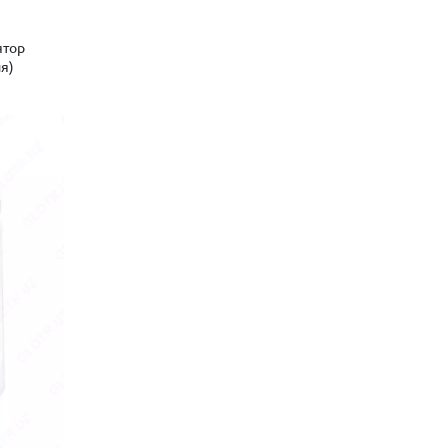
ятор
я)