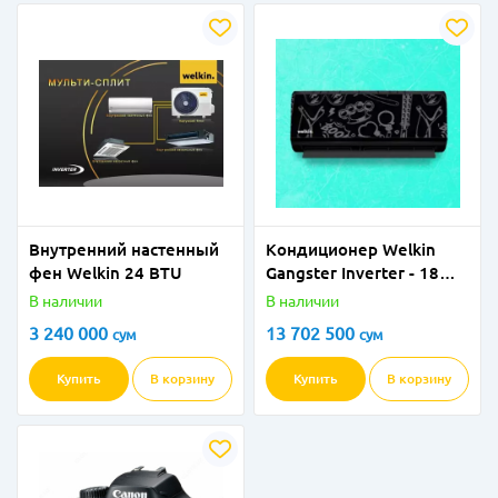
Внутренний настенный
Кондиционер Welkin
фен Welkin 24 BTU
Gangster Inverter - 18
BTU
В наличии
В наличии
3 240 000
13 702 500
сум
сум
Купить
В корзину
Купить
В корзину