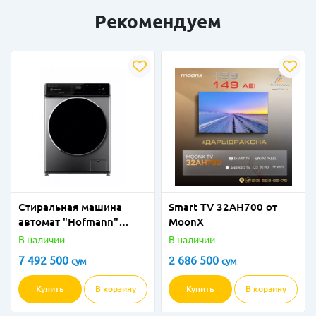
Рекомендуем
Стиральная машина
Smart TV 32AH700 от
автомат "Hofmann"
MoonX
WМ914SDG/HF (Серая) 9
В наличии
В наличии
кг
7 492 500
2 686 500
сум
сум
Купить
В корзину
Купить
В корзину