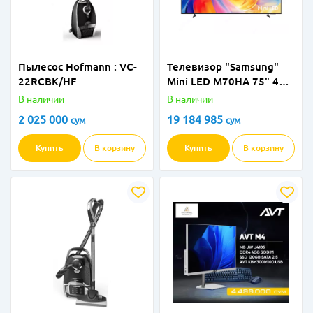
Пылесос Hofmann : VC-
Телевизор "Samsung"
22RCBK/HF
Mini LED M70HА 75" 4К
Vision AI Smart TV (2026)
В наличии
В наличии
Черный
2 025 000
19 184 985
сум
сум
Купить
В корзину
Купить
В корзину