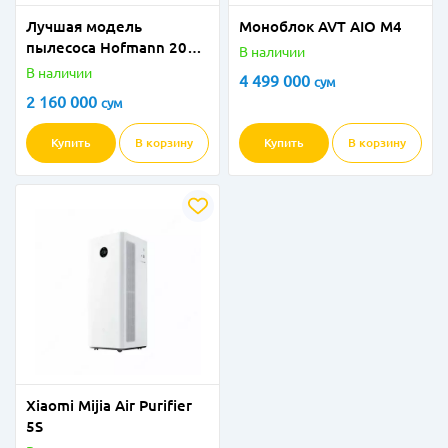
Лучшая модель
Моноблок AVT AIO M4
пылесоса Hofmann 2023
В наличии
: VC-22RCHBK/HF
В наличии
4 499 000
сум
2 160 000
сум
Купить
В корзину
Купить
В корзину
Xiaomi Mijia Air Purifier
5S